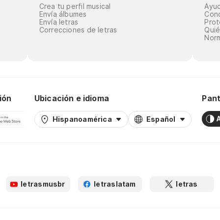
Crea tu perfil musical
Ayu
Envía álbumes
Cond
Envía letras
Prot
Correcciones de letras
Qui
Norm
ión
Ubicación e idioma
Pant
Hispanoamérica
Español
letrasmusbr
letraslatam
letras