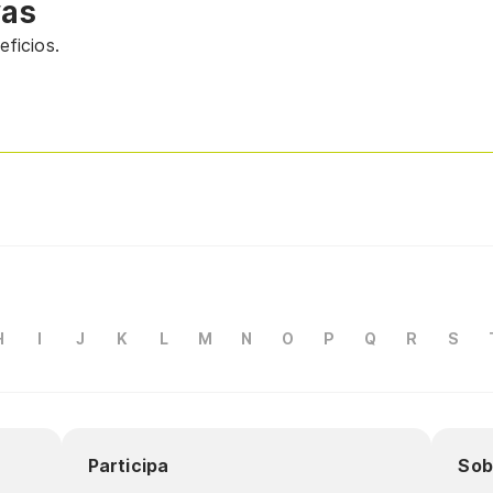
vas
ficios.
H
I
J
K
L
M
N
O
P
Q
R
S
Participa
Sob