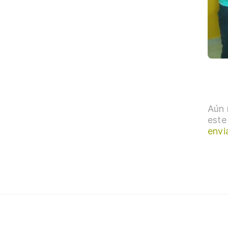
Aún 
este
envi