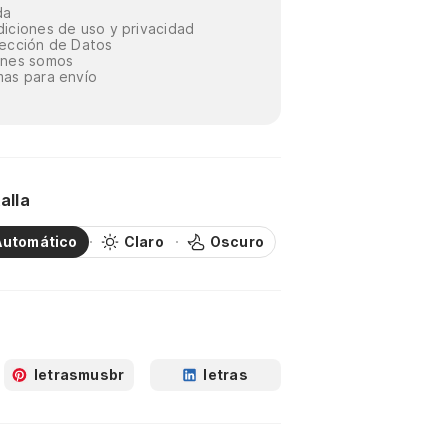
da
iciones de uso y privacidad
ección de Datos
énes somos
as para envío
alla
Automático
Claro
Oscuro
letrasmusbr
letras