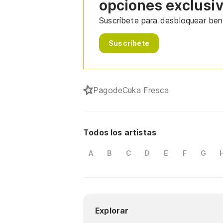
opciones exclusi
Suscríbete para desbloquear bene
Suscríbete
Pagode
Cuka Fresca
Todos los artistas
A
B
C
D
E
F
G
Explorar