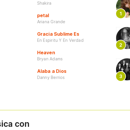
Shakira
petal
Ariana Grande
Gracia Sublime Es
En Espiritu Y En Verdad
Heaven
Bryan Adams
Alaba a Dios
Danny Berrios
sica con