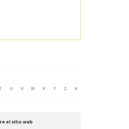
T
U
V
W
X
Y
Z
#
re el sitio web