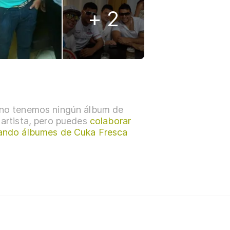
+ 2
no tenemos ningún álbum de
 artista, pero puedes
colaborar
ando álbumes de Cuka Fresca