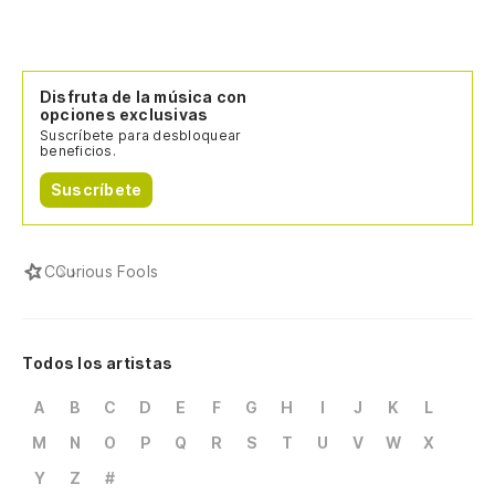
Disfruta de la música con
opciones exclusivas
Suscríbete para desbloquear
beneficios.
Suscríbete
C
Curious Fools
Todos los artistas
A
B
C
D
E
F
G
H
I
J
K
L
M
N
O
P
Q
R
S
T
U
V
W
X
Y
Z
#