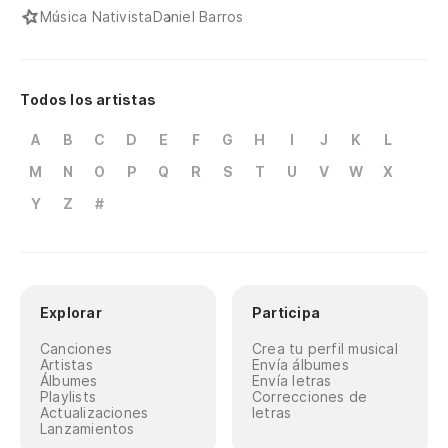
Música Nativista
Daniel Barros
Todos los artistas
A
B
C
D
E
F
G
H
I
J
K
L
M
N
O
P
Q
R
S
T
U
V
W
X
Y
Z
#
Explorar
Participa
Canciones
Crea tu perfil musical
Artistas
Envía álbumes
Álbumes
Envía letras
Playlists
Correcciones de
Actualizaciones
letras
Lanzamientos