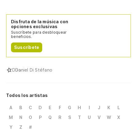
Disfruta de la música con
opciones exclusivas
Suscríbete para desbloquear
beneficios.
Suscríbete
D
Daniel Di Stéfano
Todos los artistas
A
B
C
D
E
F
G
H
I
J
K
L
M
N
O
P
Q
R
S
T
U
V
W
X
Y
Z
#