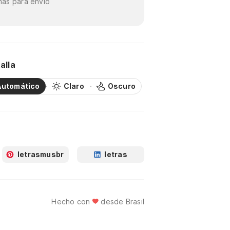
as para envío
alla
Automático
Claro
Oscuro
letrasmusbr
letras
Hecho con
desde Brasil