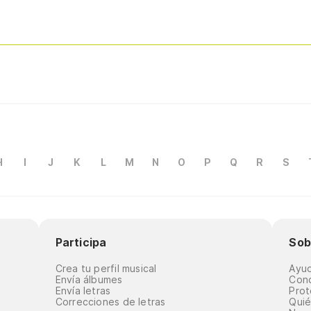
H
I
J
K
L
M
N
O
P
Q
R
S
Participa
Sob
Crea tu perfil musical
Ayu
Envía álbumes
Cond
Envía letras
Prot
Correcciones de letras
Qui