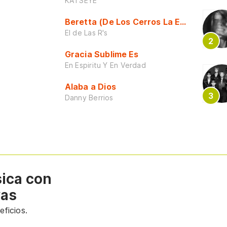
KATSEYE
Beretta (De Los Cerros La Escuela)
El de Las R's
Gracia Sublime Es
En Espiritu Y En Verdad
Alaba a Dios
Danny Berrios
sica con
vas
ficios.