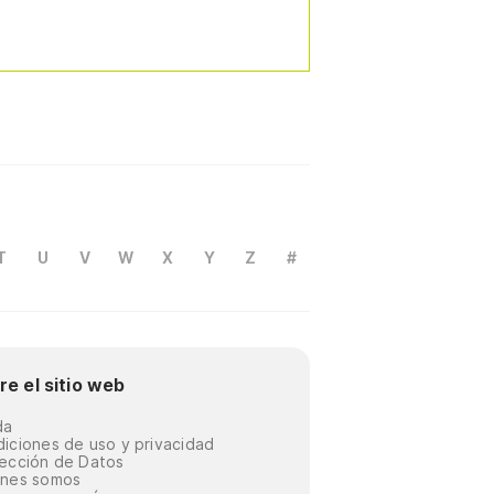
T
U
V
W
X
Y
Z
#
re el sitio web
da
iciones de uso y privacidad
ección de Datos
énes somos