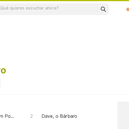
Su
ro
Dave o Bárbaro (abertura Em Portugal)
Dave, o Bárbaro