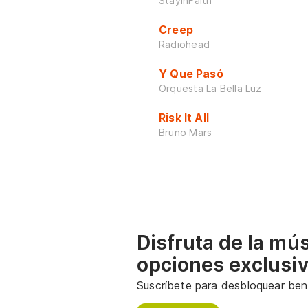
StayInFaith
Creep
Radiohead
Y Que Pasó
Orquesta La Bella Luz
Risk It All
Bruno Mars
Disfruta de la mú
opciones exclusi
Suscríbete para desbloquear bene