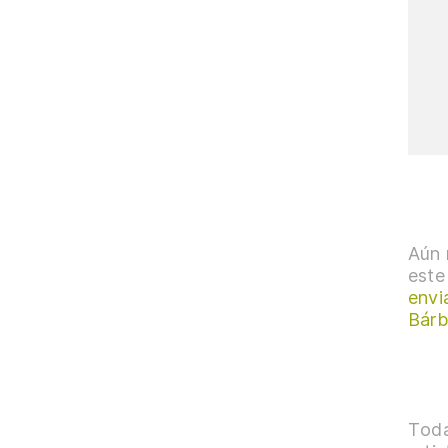
Aún 
este
envi
Bárb
Toda