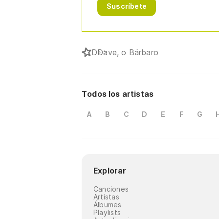
Suscríbete
D
Dave, o Bárbaro
Todos los artistas
A
B
C
D
E
F
G
Explorar
Canciones
Artistas
Álbumes
Playlists