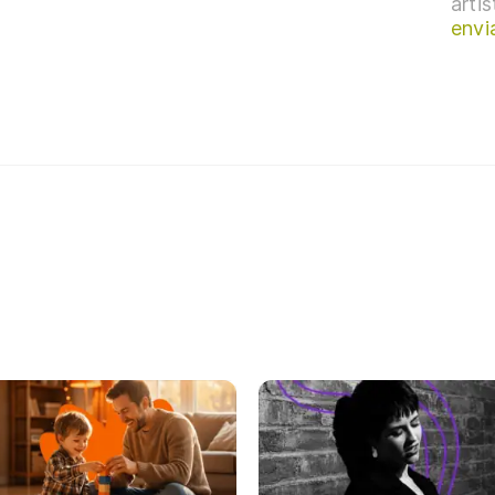
arti
envi