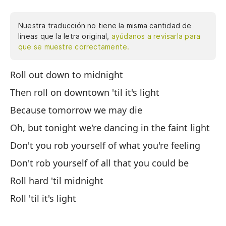
Nuestra traducción no tiene la misma cantidad de
líneas que la letra original,
ayúdanos a revisarla para
que se muestre correctamente.
Roll out down to midnight
Ba
ha
Then roll on downtown 'til it's light
mo
Because tomorrow we may die
lu
Oh, but tonight we're dancing in the faint light
ro
co
Don't you rob yourself of what you're feeling
am
Don't rob yourself of all that you could be
es
Roll hard 'til midnight
no
no
Roll 'til it's light
me
sa