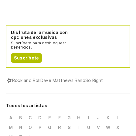
Disfruta de la música con
opciones exclusivas
Suscríbete para desbloquear
beneficios.
Suscríbete
Rock and Roll
Dave Matthews Band
So Right
Todos los artistas
A
B
C
D
E
F
G
H
I
J
K
L
M
N
O
P
Q
R
S
T
U
V
W
X