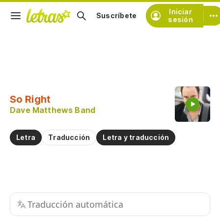
Iniciar
Suscríbete
sesión
Copiar fragmento
Copiar toda la letra
So Right
Practicar la pronunciación de
Dave Matthews Band
Comentar sobre este fragmento
Letra
Traducción
Letra y traducción
Traducción automática