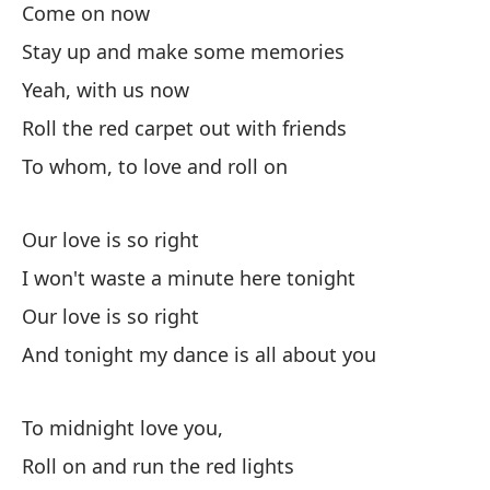
Come on now
ap
Stay up and make some memories
de
en
Yeah, with us now
ta
Roll the red carpet out with friends
re
To whom, to love and roll on
al
ah
pr
Our love is so right
es
I won't waste a minute here tonight
so
Our love is so right
ti
Es
And tonight my dance is all about you
es
es
To midnight love you,
es
Roll on and run the red lights
so