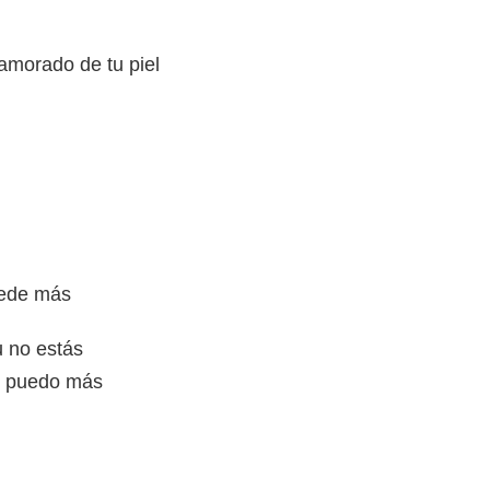
amorado de tu piel
uede más
u no estás
o puedo más