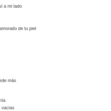
í a mi lado
amorado de tu piel
uede más
mía
 vacías