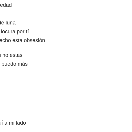
ledad
de luna
locura por tí
echo esta obsesión
u no estás
o puedo más
í a mi lado