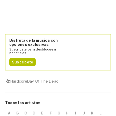
Disfruta de la música con
opciones exclusivas
Suscríbete para desbloquear
beneficios.
Suscríbete
Hardcore
Day Of The Dead
Todos los artistas
A
B
C
D
E
F
G
H
I
J
K
L