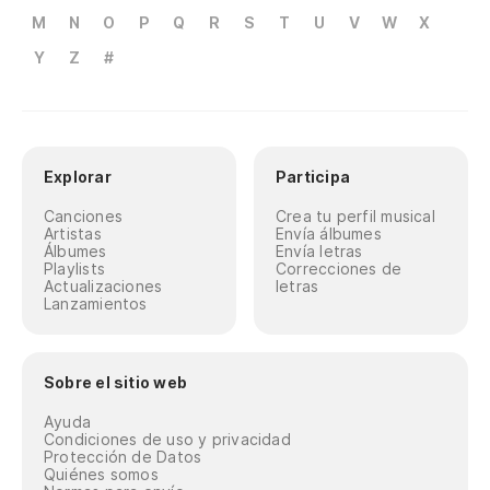
M
N
O
P
Q
R
S
T
U
V
W
X
Y
Z
#
Explorar
Participa
Canciones
Crea tu perfil musical
Artistas
Envía álbumes
Álbumes
Envía letras
Playlists
Correcciones de
Actualizaciones
letras
Lanzamientos
Sobre el sitio web
Ayuda
Condiciones de uso y privacidad
Protección de Datos
Quiénes somos