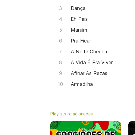
Dança
Eh País
Maruim
Pra Ficar
A Noite Chegou
A Vida É Pra Viver
Afinar As Rezas
Armadilha
Playlists relacionadas