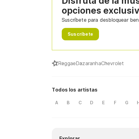
Disfruta de la mú
opciones exclusi
Suscríbete para desbloquear bene
Suscríbete
Reggae
Dazaranha
Chevrolet
Todos los artistas
A
B
C
D
E
F
G
Explorar