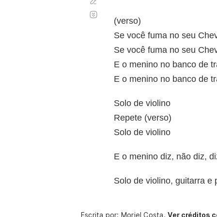
Corregir
Desplazamiento
automático
(verso)
Se você fuma no seu Chev
Se você fuma no seu Chev
E o menino no banco de tr
E o menino no banco de tr
Solo de violino
Repete (verso)
Solo de violino
E o menino diz, não diz, d
Solo de violino, guitarra e
Escrita por: Moriel Costa.
Ver créditos 