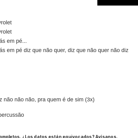
rolet
rolet
ás em pé...
ás em pé diz que não quer, diz que não quer não diz
iz não não não, pra quem é de sim (3x)
 percussão
completos.
¿Los datos están equivocados? Avísanos.