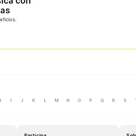
sica con
vas
ficios.
H
I
J
K
L
M
N
O
P
Q
R
S
Participa
Sob