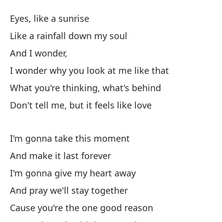
Wi
Eyes, like a sunrise
Wi
Like a rainfall down my soul
And I wonder,
Oj
I wonder why you look at me like that
Co
What you're thinking, what's behind
Li
Don't tell me, but it feels like love
Y 
I'm gonna take this moment
And make it last forever
Me
I'm gonna give my heart away
I 
And pray we'll stay together
Qu
Cause you're the one good reason
Wh