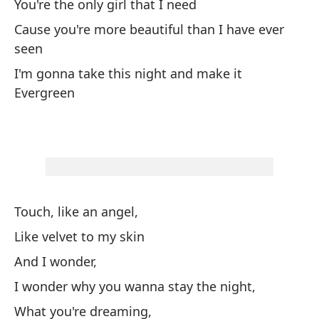
You're the only girl that I need
Cause you're more beautiful than I have ever
No
seen
Do
I'm gonna take this night and make it
Evergreen
Vo
I'
Y 
An
Touch, like an angel,
Vo
Like velvet to my skin
I'
And I wonder,
I wonder why you wanna stay the night,
Y 
What you're dreaming,
An