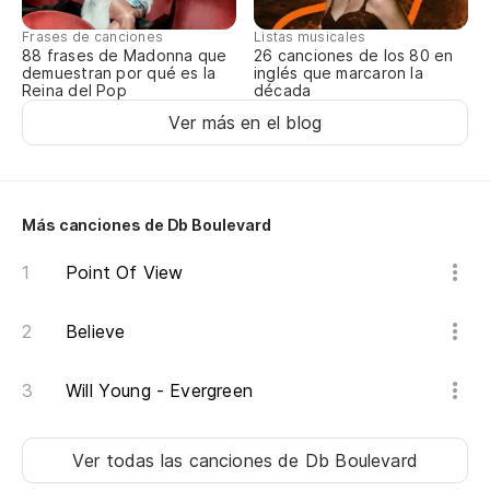
An
Frases de canciones
Listas musicales
88 frases de Madonna que
26 canciones de los 80 en
Po
demuestran por qué es la
inglés que marcaron la
Reina del Pop
década
Ca
Ver más en el blog
Er
Yo
Más canciones de Db Boulevard
Po
Point Of View
vi
Ca
Believe
Will Young - Evergreen
Vo
I'
Ver todas las canciones
de Db Boulevard