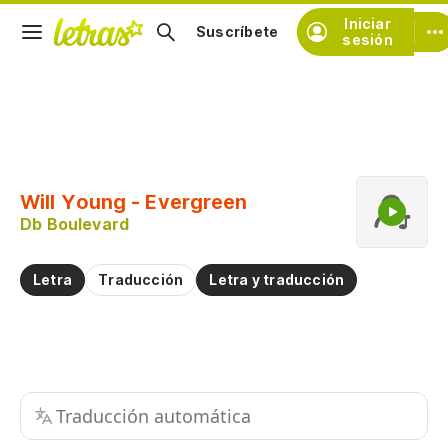
Iniciar
Suscríbete
sesión
Copiar fragmento
Copiar toda la letra
Will Young - Evergreen
Practicar la pronunciación de
Db Boulevard
Comentar sobre este fragmento
Letra
Traducción
Letra y traducción
Traducción automática