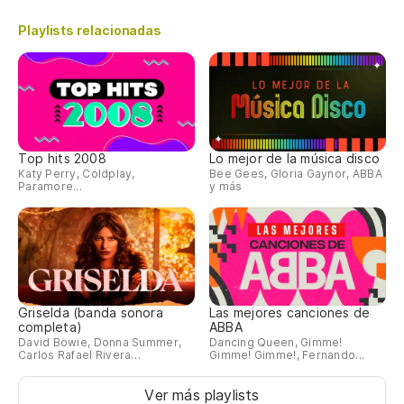
Y 
Playlists relacionadas
An
Vo
I'
Y 
Top hits 2008
Lo mejor de la música disco
Katy Perry, Coldplay,
Bee Gees, Gloria Gaynor, ABBA
Paramore...
y más
An
Po
Ca
Er
Griselda (banda sonora
Las mejores canciones de
completa)
ABBA
David Bowie, Donna Summer,
Dancing Queen, Gimme!
Yo
Carlos Rafael Rivera…
Gimme! Gimme!, Fernando...
Po
Ver más playlists