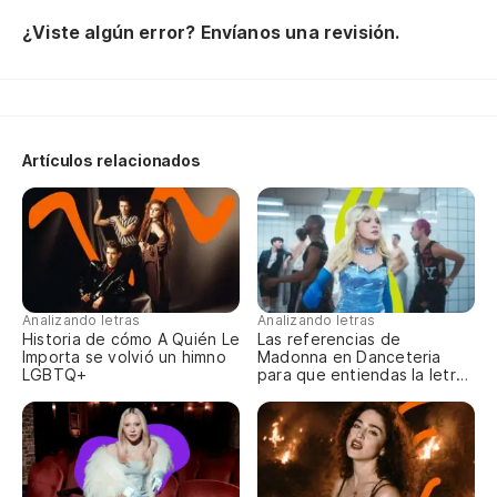
Qu
¿Viste algún error? Envíanos una revisión.
No
Do
Artículos relacionados
Vo
I'
Y 
An
Analizando letras
Analizando letras
Historia de cómo A Quién Le
Las referencias de
Importa se volvió un himno
Madonna en Danceteria
Vo
LGBTQ+
para que entiendas la letra
completa
I'
Y 