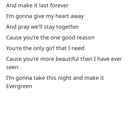
And make it last forever
I'm gonna give my heart away
And pray we'll stay together
Ta
Cause you're the one good reason
You're the only girl that I need
Co
Cause you're more beautiful than I have ever
seen
Y 
I'm gonna take this night and make it
Evergreen
Me
no
I 
En