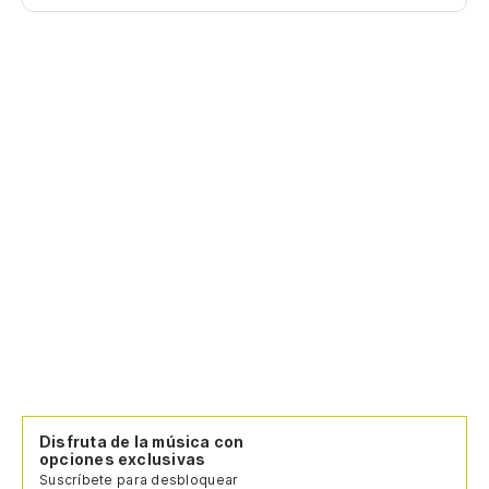
vi
Ca
Vo
Ve
I'
Disfruta de la música con
opciones exclusivas
Suscríbete para desbloquear