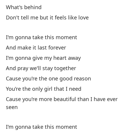
What's behind
Po
Don't tell me but it feels like love
Ca
I'm gonna take this moment
Er
And make it last forever
Yo
I'm gonna give my heart away
Po
And pray we'll stay together
vi
Cause you're the one good reason
Ca
You're the only girl that I need
Vo
Cause you're more beautiful than I have ever
Ve
seen
I'
I'm gonna take this moment