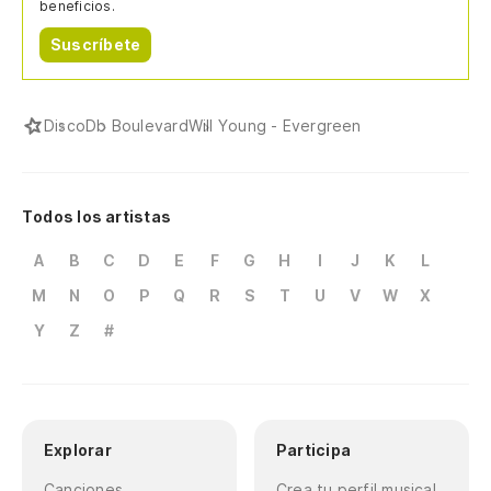
beneficios.
Suscríbete
Disco
Db Boulevard
Will Young - Evergreen
Todos los artistas
A
B
C
D
E
F
G
H
I
J
K
L
M
N
O
P
Q
R
S
T
U
V
W
X
Y
Z
#
Explorar
Participa
Canciones
Crea tu perfil musical