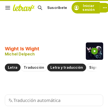
Iniciar
Suscríbete
sesión
Copiar fragmento
Copiar toda la letra
Wight Is Wight
Practicar la pronunciación de
Michel Delpech
Comentar sobre este fragmento
Letra
Traducción
Letra y traducción
Significad
Traducción automática