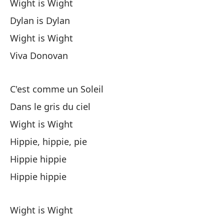
Vi
Wight is Wight
Dylan is Dylan
Wight is Wight
Viva Donovan
Es
C'est comme un Soleil
Dans le gris du ciel
En
Wight is Wight
Hippie, hippie, pie
Wi
Hippie hippie
Hi
Hippie hippie
Hi
Wight is Wight