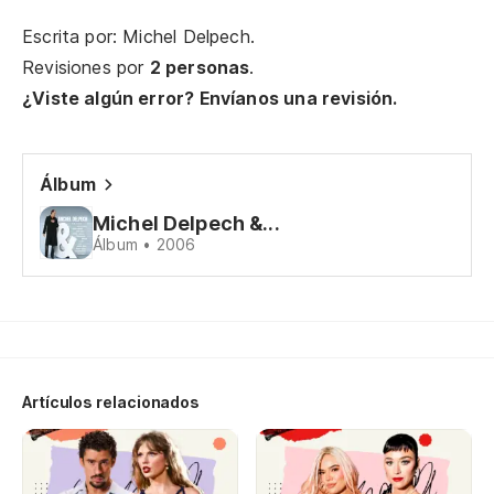
En
Escrita por: Michel Delpech.
Wi
Revisiones por
2 personas
.
¿Viste algún error? Envíanos una revisión.
Hi
Álbum
Hi
Michel Delpech &...
Álbum • 2006
Hi
Wi
Artículos relacionados
Dy
Wi