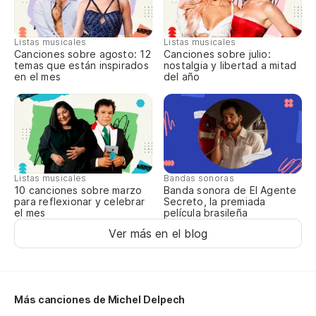
Vi
Listas musicales
Listas musicales
Canciones sobre agosto: 12
Canciones sobre julio:
temas que están inspirados
nostalgia y libertad a mitad
en el mes
del año
Es
En
Wi
Listas musicales
Bandas sonoras
10 canciones sobre marzo
Banda sonora de El Agente
para reflexionar y celebrar
Secreto, la premiada
Hi
el mes
película brasileña
Ver más en el blog
Hi
Hi
Más canciones de Michel Delpech