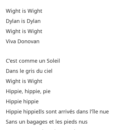
Wi
Wight is Wight
Wi
Dylan is Dylan
Wight is Wight
Wi
Viva Donovan
Dy
C'est comme un Soleil
Wi
Dans le gris du ciel
Wight is Wight
Vi
Hippie, hippie, pie
Hippie hippie
Es
Hippie hippieIls sont arrivés dans l'île nue
Sans un bagages et les pieds nus
En