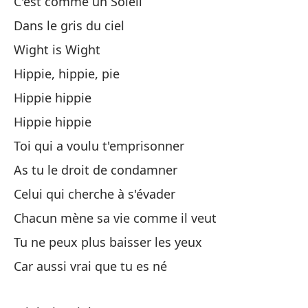
C'est comme un Soleil
Co
Dans le gris du ciel
Co
Wight is Wight
Hippie, hippie, pie
Co
Hippie hippie
Co
Hippie hippie
En
Toi qui a voulu t'emprisonner
As tu le droit de condamner
Wi
Celui qui cherche à s'évader
Chacun mène sa vie comme il veut
Dy
Tu ne peux plus baisser les yeux
Car aussi vrai que tu es né
Wi