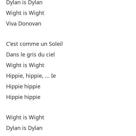
Dylan is Dylan
Hi
Wight is Wight
Viva Donovan
Tú
To
C'est comme un Soleil
¿T
Dans le gris du ciel
As
Wight is Wight
Hippie, hippie, ... Ie
El
Hippie hippie
Ca
Hippie hippie
Ch
Wight is Wight
Ya
Dylan is Dylan
Tu