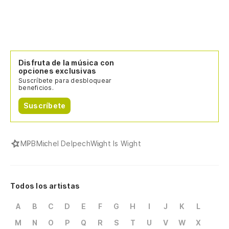
Disfruta de la música con
opciones exclusivas
Suscríbete para desbloquear
beneficios.
Suscríbete
MPB
Michel Delpech
Wight Is Wight
Todos los artistas
A
B
C
D
E
F
G
H
I
J
K
L
M
N
O
P
Q
R
S
T
U
V
W
X