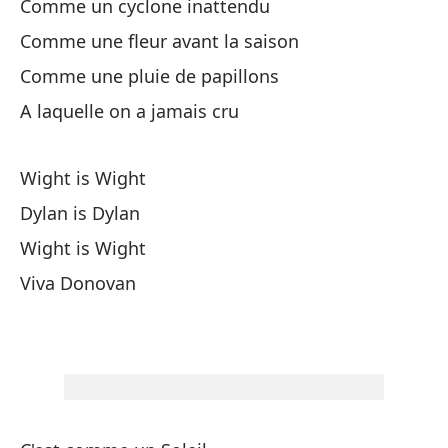
Comme un cyclone inattendu
Wi
Comme une fleur avant la saison
Comme une pluie de papillons
Hi
A laquelle on a jamais cru
Hi
Wight is Wight
Dylan is Dylan
Hi
Wight is Wight
Hi
Viva Donovan
Si
Sa
Co
Co