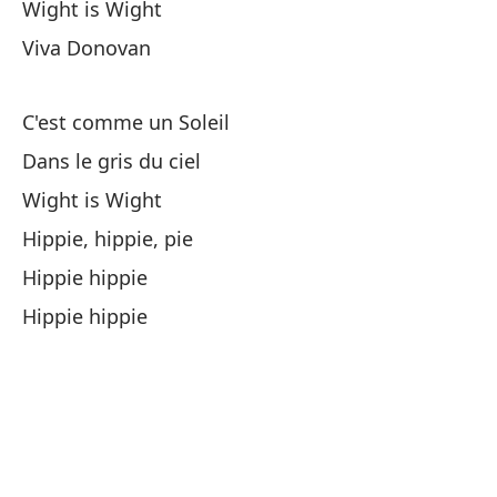
Wight is Wight
Po
Viva Donovan
Ca
C'est comme un Soleil
Wi
Dans le gris du ciel
Wight is Wight
Dy
Hippie, hippie, pie
Hippie hippie
Wi
Hippie hippie
Vi
Es