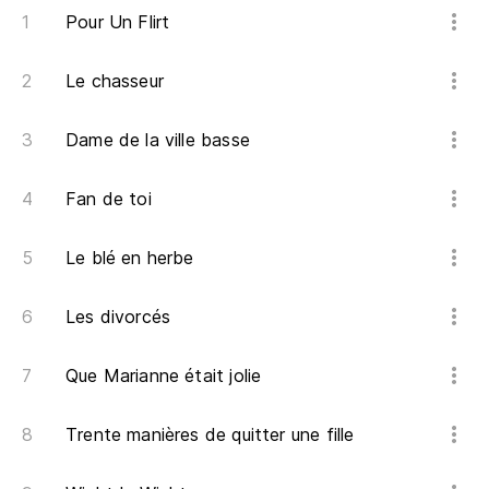
Pour Un Flirt
Wi
Le chasseur
Dy
Dame de la ville basse
Wi
Fan de toi
Vi
Le blé en herbe
Es
Les divorcés
Que Marianne était jolie
En
Trente manières de quitter une fille
Wi