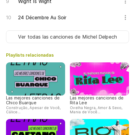
Wight Is Wight
Hi
24 Décembre Au Soir
Hi
Ver todas las canciones
de Michel Delpech
Hi
Playlists relacionadas
Las mejores canciones de
Las mejores canciones de
Chico Buarque
Rita Lee
Construção, Apesar de Você,
Ovelha Negra, Amor & Sexo,
Cálice...
Mania de Você...