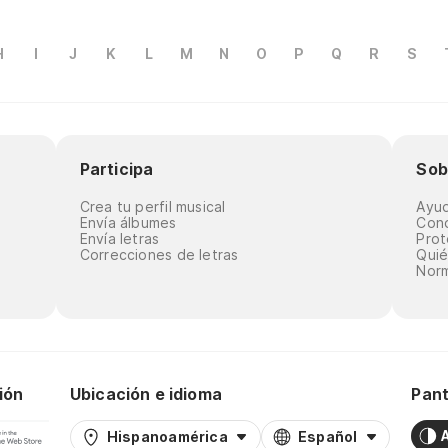
H
I
J
K
L
M
N
O
P
Q
R
S
Participa
Sob
Crea tu perfil musical
Ayu
Envía álbumes
Cond
Envía letras
Prot
Correcciones de letras
Qui
Norm
ión
Ubicación e idioma
Pant
Hispanoamérica
Español