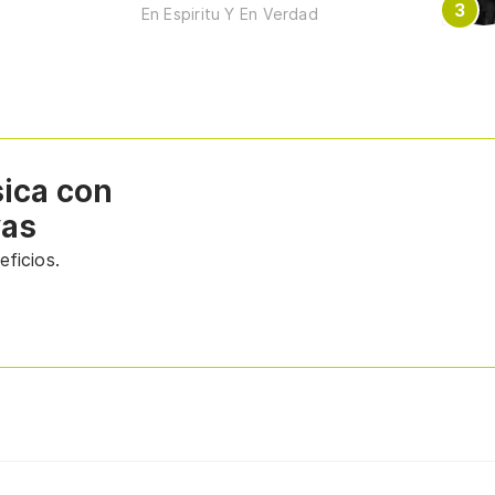
En Espiritu Y En Verdad
sica con
vas
ficios.