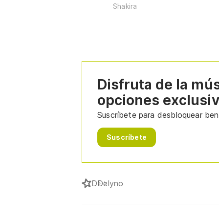
Shakira
Disfruta de la mú
opciones exclusi
Suscríbete para desbloquear bene
Suscríbete
D
Delyno