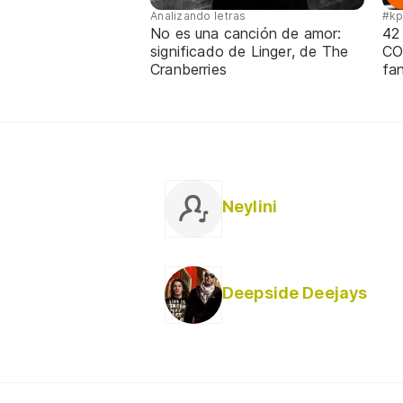
Analizando letras
#k
No es una canción de amor:
42
significado de Linger, de The
CO
Cranberries
fa
Neylini
Deepside Deejays