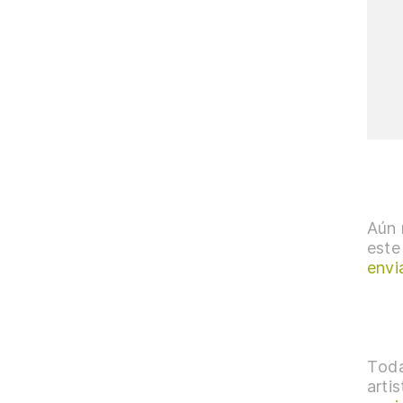
Aún 
este
envi
Toda
arti