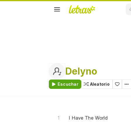
Delyno
Escuchar
Aleatorio
I Have The World