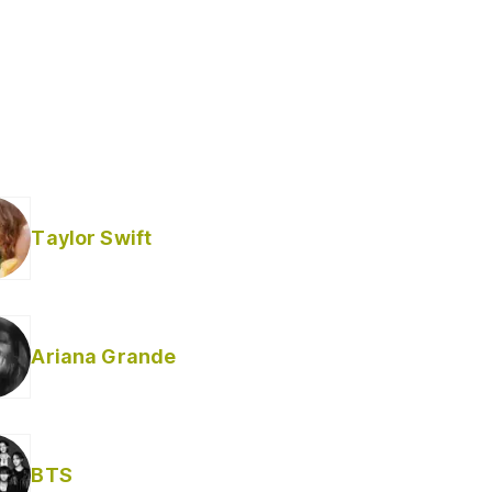
Taylor Swift
Ariana Grande
Helabusador) [explícita]
BTS