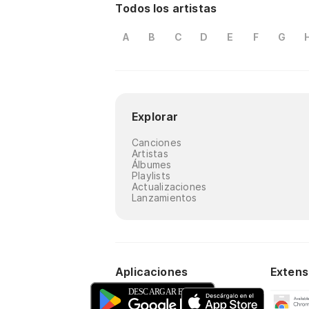
Todos los artistas
A
B
C
D
E
F
G
Explorar
Canciones
Artistas
Álbumes
Playlists
Actualizaciones
Lanzamientos
Aplicaciones
Extens