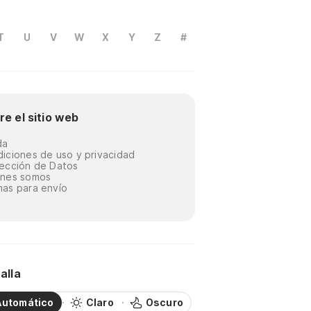
T
U
V
W
X
Y
Z
#
re el sitio web
da
iciones de uso y privacidad
ección de Datos
énes somos
as para envío
alla
Automático
Claro
Oscuro