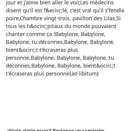
na
jour et j'aime bien aller le voir,Les médecins
disent qu'il est f&ecirc;lé, c'est vrai qu'il s'fendla
Ba
poire,Chambre vingt-trois, pavillon des Lilas,Si
Ba
tous les h&ocirc;pitaux du monde pouvaient
na
chanter comme ça !Babylone, Babylone,
Si
Babylone, tu déconnes,Babylone, Babylone,
de
bient&ocirc;t t'écraseras plus
personne,Babylone, Babylone, Babylone, tu
La
déconnes,Babylone, Babylone, bient&ocirc;t
so
t'écraseras plus personne{ad libitum}
No
La
tr
Yo
a 
Lo
qu
¿Viste algún error? Envíanos una revisión.