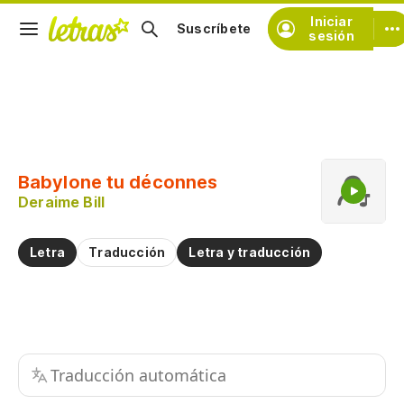
Iniciar
Suscríbete
sesión
Copiar fragmento
Copiar toda la letra
Babylone tu déconnes
Practicar la pronunciación de
Deraime Bill
Comentar sobre este fragmento
Letra
Traducción
Letra y traducción
Traducción automática