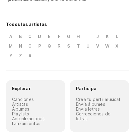
Todos los artistas
A
B
C
D
E
F
G
H
I
J
K
L
M
N
O
P
Q
R
S
T
U
V
W
X
Y
Z
#
Explorar
Participa
Canciones
Crea tu perfil musical
Artistas
Envía álbumes
Álbumes
Envía letras
Playlists
Correcciones de
Actualizaciones
letras
Lanzamientos