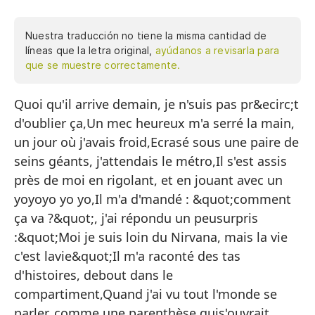
Nuestra traducción no tiene la misma cantidad de
líneas que la letra original,
ayúdanos a revisarla para
que se muestre correctamente.
Quoi qu'il arrive demain, je n'suis pas pr&ecirc;t
Pa
d'oublier ça,Un mec heureux m'a serré la main,
ol
un jour où j'avais froid,Ecrasé sous une paire de
Un
seins géants, j'attendais le métro,Il s'est assis
te
près de moi en rigolant, et en jouant avec un
Ap
yoyoyo yo yo,Il m'a d'mandé : &quot;comment
es
ça va ?&quot;, j'ai répondu un peusurpris
Se
:&quot;Moi je suis loin du Nirvana, mais la vie
yo
c'est lavie&quot;Il m'a raconté des tas
d'histoires, debout dans le
Me
compartiment,Quand j'ai vu tout l'monde se
so
parler, comme une parenthèse quis'ouvrait