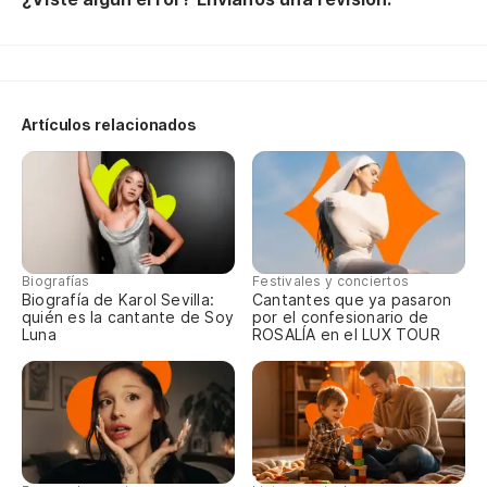
Ha
¡S
ca
Artículos relacionados
Ba
Ba
na
Ba
Ba
Biografías
Festivales y conciertos
Biografía de Karol Sevilla:
Cantantes que ya pasaron
na
quién es la cantante de Soy
por el confesionario de
Luna
ROSALÍA en el LUX TOUR
{a