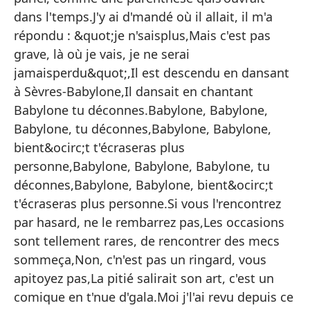
'Y
dans l'temps.J'y ai d'mandé où il allait, il m'a
vi
répondu : &quot;je n'saisplus,Mais c'est pas
Me
grave, là où je vais, je ne serai
co
jamaisperdu&quot;,Il est descendu en dansant
à Sèvres-Babylone,Il dansait en chantant
Cu
Babylone tu déconnes.Babylone, Babylone,
pa
Babylone, tu déconnes,Babylone, Babylone,
Le
bient&ocirc;t t'écraseras plus
lo
personne,Babylone, Babylone, Babylone, tu
Pe
déconnes,Babylone, Babylone, bient&ocirc;t
pe
t'écraseras plus personne.Si vous l'rencontrez
Ba
par hasard, ne le rembarrez pas,Les occasions
sont tellement rares, de rencontrer des mecs
Ba
sommeça,Non, c'n'est pas un ringard, vous
Ba
apitoyez pas,La pitié salirait son art, c'est un
Ba
comique en t'nue d'gala.Moi j'l'ai revu depuis ce