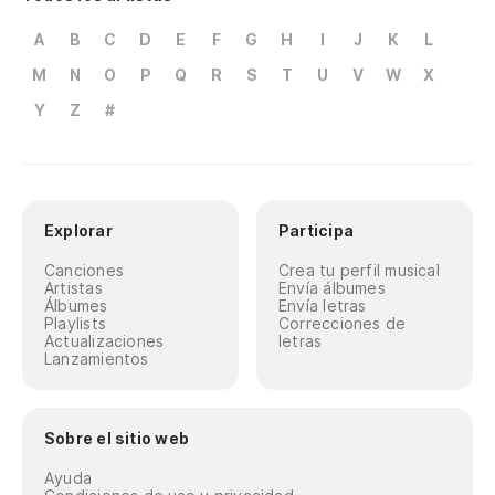
A
B
C
D
E
F
G
H
I
J
K
L
M
N
O
P
Q
R
S
T
U
V
W
X
Y
Z
#
Explorar
Participa
Canciones
Crea tu perfil musical
Artistas
Envía álbumes
Álbumes
Envía letras
Playlists
Correcciones de
Actualizaciones
letras
Lanzamientos
Sobre el sitio web
Ayuda