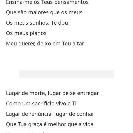
Ensina-me os Teus pensamentos
Mi
Que são maiores que os meus
Mi
Os meus sonhos, Te dou
Os meus planos
Mi
Meu querer, deixo em Teu altar
Me
N
Vi
Lugar de morte, lugar de se entregar
Como um sacrifício vivo a Ti
Ay
Lugar de renúncia, lugar de confiar
En
Que Tua graça é melhor que a vida