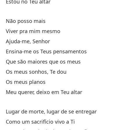
En
Estou no Teu altar
Qu
Não posso mais
Qu
Viver pra mim mesmo
Mi
Ajuda-me, Senhor
Ensina-me os Teus pensamentos
Mi
Que são maiores que os meus
Os meus sonhos, Te dou
Mi
Os meus planos
Me
Meu querer, deixo em Teu altar
Lugar de morte, lugar de se entregar
Como um sacrifício vivo a Ti