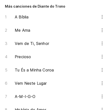
Más canciones de Diante do Trono
Lu
A Bíblia
Lu
Me Ama
Co
Co
Vem de Ti, Senhor
Lu
Precioso
Lu
Tu És a Minha Coroa
Qu
Vem Neste Lugar
Qu
A-M-I-G-O
Es
História de Amor