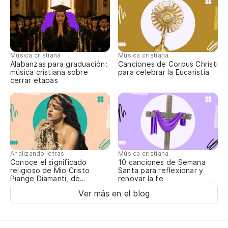
Me
Lu
Música cristiana
Música cristiana
Alabanzas para graduación:
Canciones de Corpus Christi
Lu
música cristiana sobre
para celebrar la Eucaristía
cerrar etapas
Co
Co
Lu
Analizando letras
Música cristiana
Lu
Conoce el significado
10 canciones de Semana
religioso de Mio Cristo
Santa para reflexionar y
Piange Diamanti, de
renovar la fe
Qu
ROSALÍA
Ver más en el blog
Qu
Es