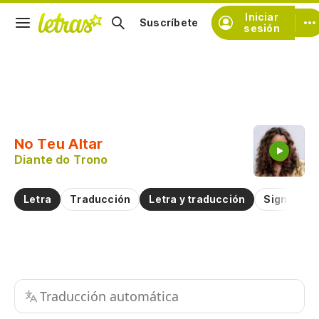
Iniciar
Suscríbete
sesión
Copiar fragmento
Copiar toda la letra
No Teu Altar
Practicar la pronunciación de
Diante do Trono
Comentar sobre este fragmento
Letra
Traducción
Letra y traducción
Significad
Traducción automática