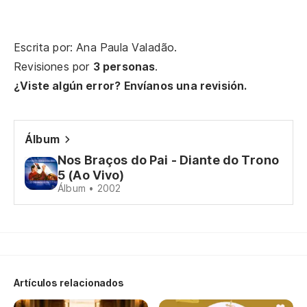
Vi
Escrita por: Ana Paula Valadão.
Ay
Revisiones por
3 personas
.
¿Viste algún error? Envíanos una revisión.
En
En
Álbum
Nos Braços do Pai - Diante do Trono
Qu
5 (Ao Vivo)
Álbum • 2002
Qu
Mi
Mi
Artículos relacionados
Mi