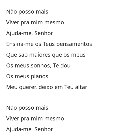
En
Não posso mais
No
Viver pra mim mesmo
Ajuda-me, Senhor
N
Ensina-me os Teus pensamentos
Vi
Que são maiores que os meus
Os meus sonhos, Te dou
Ay
Os meus planos
Meu querer, deixo em Teu altar
En
En
Não posso mais
Qu
Viver pra mim mesmo
Qu
Ajuda-me, Senhor