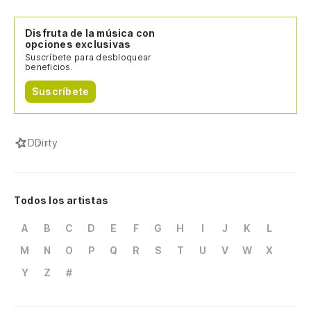
Disfruta de la música con
opciones exclusivas
Suscríbete para desbloquear
beneficios.
Suscríbete
D
Dirty
Todos los artistas
A
B
C
D
E
F
G
H
I
J
K
L
M
N
O
P
Q
R
S
T
U
V
W
X
Y
Z
#