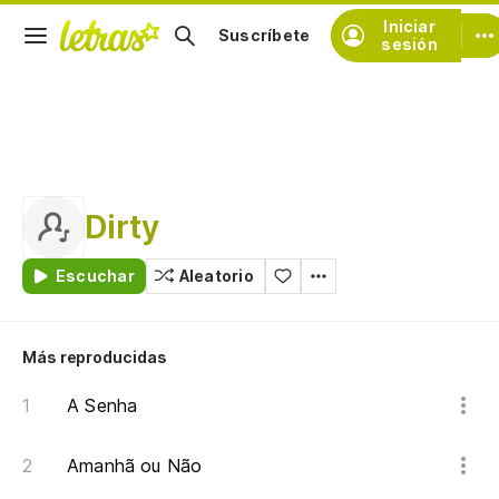
Iniciar
Suscríbete
sesión
Dirty
Escuchar
Aleatorio
Más reproducidas
A Senha
Amanhã ou Não