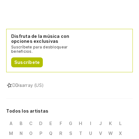
Disfruta de la música con
opciones exclusivas
Suscríbete para desbloquear
beneficios.
Suscríbete
D
Disarray (US)
Todos los artistas
A
B
C
D
E
F
G
H
I
J
K
L
M
N
O
P
Q
R
S
T
U
V
W
X