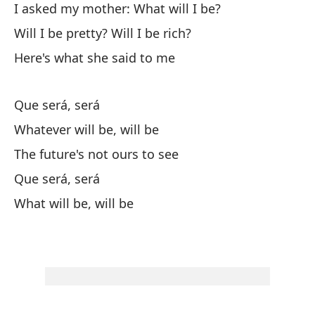
I asked my mother: What will I be?
Wh
(f
Will I be pretty? Will I be rich?
Here's what she said to me
Cu
Wh
Que será, será
Whatever will be, will be
Le
The future's not ours to see
I 
Que será, será
¿S
What will be, will be
Wil
Y 
He