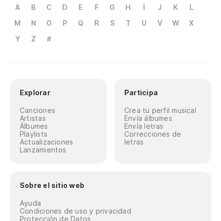
A
B
C
D
E
F
G
H
I
J
K
L
M
N
O
P
Q
R
S
T
U
V
W
X
Y
Z
#
Explorar
Participa
Canciones
Crea tu perfil musical
Artistas
Envía álbumes
Álbumes
Envía letras
Playlists
Correcciones de
Actualizaciones
letras
Lanzamientos
Sobre el sitio web
Ayuda
Condiciones de uso y privacidad
Protección de Datos