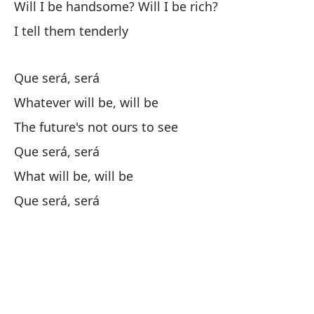
Cu
Will I be handsome? Will I be rich?
Wh
I tell them tenderly
Le
Que será, será
I 
Whatever will be, will be
¿T
The future's not ours to see
Wi
Que será, será
What will be, will be
Es
Que será, será
He
Lo
Lo