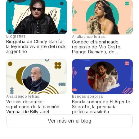
¿S
Wi
Y 
Biografías
Analizando letras
Biografía de Charly García:
Conoce el significado
la leyenda viviente del rock
religioso de Mio Cristo
Lo
argentino
Piange Diamanti, de
ROSALÍA
Lo
El
Analizando letras
Bandas sonoras
Th
Ve más despacio:
Banda sonora de El Agente
significado de la canción
Secreto, la premiada
Vienna, de Billy Joel
película brasileña
Lo
Ver más en el blog
Lo