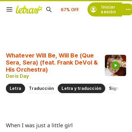
Iniciar
Suscríbete
sesión
Copiar fragmento
Copiar toda la letra
Whatever Will Be, Will Be (Que
Practicar la pronunciación de
Sera, Sera) (feat. Frank DeVol &
His Orchestra)
Doris Day
Comentar sobre este fragmento
Letra
Traducción
Letra y traducción
Significad
Lo
When I was just a little girl
Or