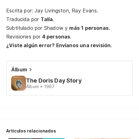
El
Escrita por: Jay Livingston, Ray Evans.
Traducida por
Talía
.
Th
Subtitulado por
Shadow
y
más 1 personas.
Lo
Revisiones por
4 personas
.
¿Viste algún error? Envíanos una revisión.
Lo
Álbum
Ah
The Doris Day Story
Álbum • 1967
No
El
mí
Th
Artículos relacionados