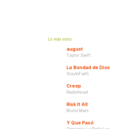
Lo más visto
august
Taylor Swift
La Bondad de Dios
StayInFaith
Creep
Radiohead
Risk It All
Bruno Mars
Y Que Pasó
Orquesta La Bella Luz