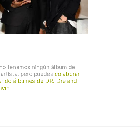
no tenemos ningún álbum de
 artista, pero puedes
colaborar
ando álbumes de DR. Dre and
mem