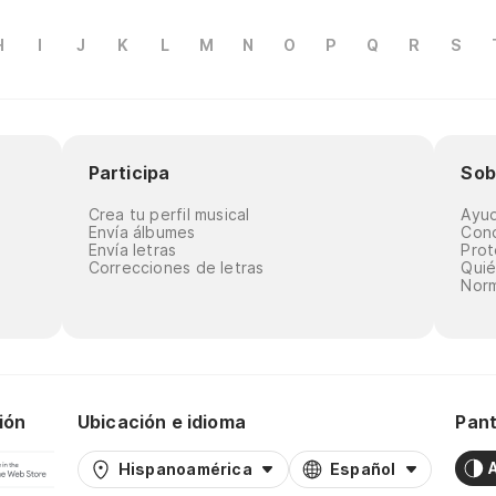
H
I
J
K
L
M
N
O
P
Q
R
S
Participa
Sob
Crea tu perfil musical
Ayu
Envía álbumes
Cond
Envía letras
Prot
Correcciones de letras
Qui
Norm
ión
Ubicación e idioma
Pant
Hispanoamérica
Español