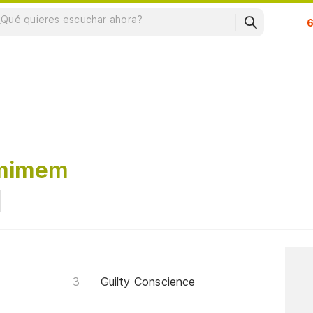
Su
Emimem
Guilty Conscience