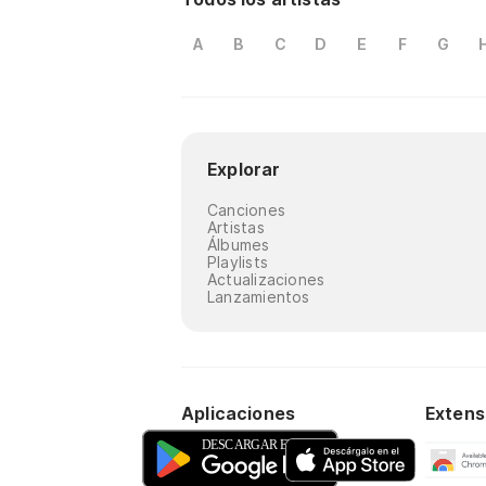
A
B
C
D
E
F
G
Explorar
Canciones
Artistas
Álbumes
Playlists
Actualizaciones
Lanzamientos
Aplicaciones
Extens