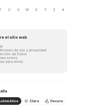
T
U
V
W
X
Y
Z
#
re el sitio web
da
iciones de uso y privacidad
ección de Datos
énes somos
as para envío
alla
Automático
Claro
Oscuro