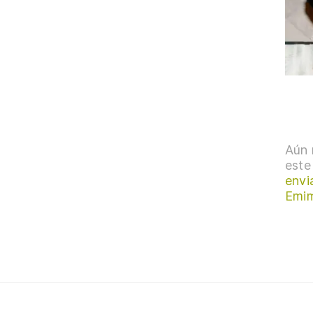
Aún 
este
envi
Emi