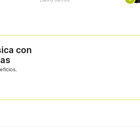
sica con
vas
ficios.