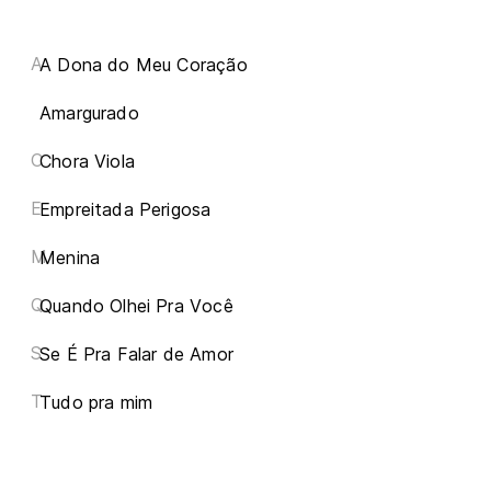
A
A Dona do Meu Coração
Amargurado
C
Chora Viola
E
Empreitada Perigosa
M
Menina
Q
Quando Olhei Pra Você
S
Se É Pra Falar de Amor
T
Tudo pra mim