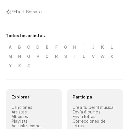
E
Ebert Borsato
Todos los artistas
A
B
C
D
E
F
G
H
I
J
K
L
M
N
O
P
Q
R
S
T
U
V
W
X
Y
Z
#
Explorar
Participa
Canciones
Crea tu perfil musical
Artistas
Envía álbumes
Álbumes
Envía letras
Playlists
Correcciones de
Actualizaciones
letras