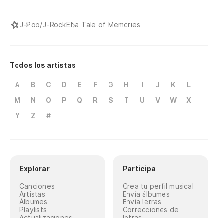
J-Pop/J-Rock
Ef a Tale of Memories
Todos los artistas
A
B
C
D
E
F
G
H
I
J
K
L
M
N
O
P
Q
R
S
T
U
V
W
X
Y
Z
#
Explorar
Participa
Canciones
Crea tu perfil musical
Artistas
Envía álbumes
Álbumes
Envía letras
Playlists
Correcciones de
Actualizaciones
letras