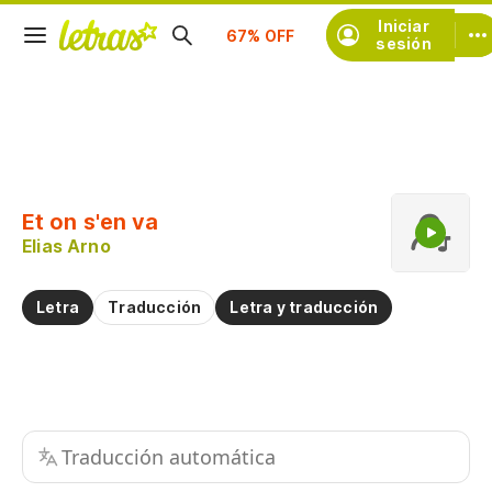
Iniciar
Suscríbete
sesión
Copiar fragmento
Copiar toda la letra
Et on s'en va
Practicar la pronunciación de
Elias Arno
Comentar sobre este fragmento
Letra
Traducción
Letra y traducción
Traducción automática