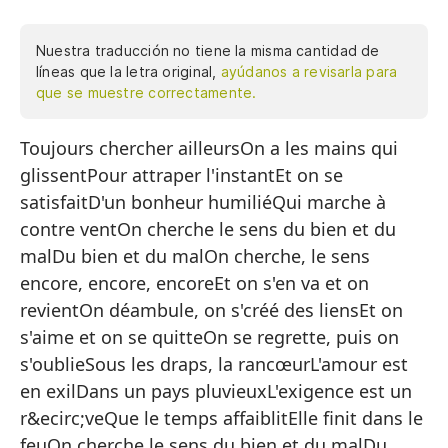
Nuestra traducción no tiene la misma cantidad de
líneas que la letra original,
ayúdanos a revisarla para
que se muestre correctamente.
Toujours chercher ailleursOn a les mains qui
Si
glissentPour attraper l'instantEt on se
Te
satisfaitD'un bonheur humiliéQui marche à
Pa
contre ventOn cherche le sens du bien et du
Y 
malDu bien et du malOn cherche, le sens
encore, encore, encoreEt on s'en va et on
Co
revientOn déambule, on s'créé des liensEt on
Qu
s'aime et on se quitteOn se regrette, puis on
Bu
s'oublieSous les draps, la rancœurL'amour est
en exilDans un pays pluvieuxL'exigence est un
de
r&ecirc;veQue le temps affaiblitElle finit dans le
Se
feuOn cherche le sens du bien et du malDu