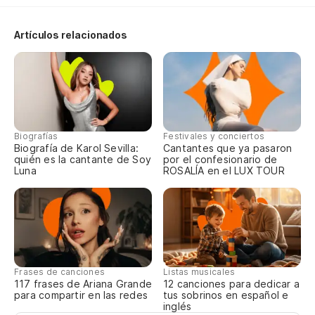
Y 
Artículos relacionados
De
Y 
No
Y 
No
Biografías
Festivales y conciertos
Biografía de Karol Sevilla:
Cantantes que ya pasaron
quién es la cantante de Soy
por el confesionario de
Y 
Luna
ROSALÍA en el LUX TOUR
No
Frases de canciones
Listas musicales
117 frases de Ariana Grande
12 canciones para dedicar a
para compartir en las redes
tus sobrinos en español e
inglés