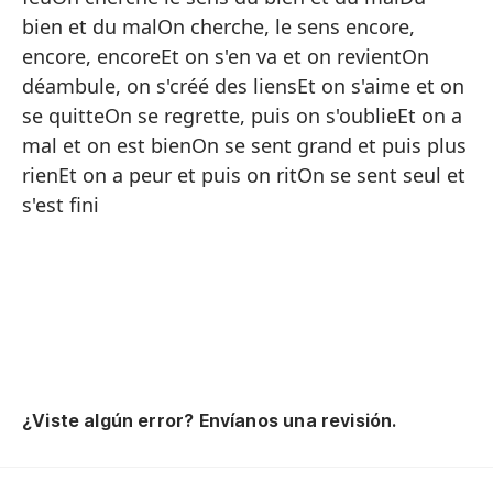
Y 
bien et du malOn cherche, le sens encore,
De
encore, encoreEt on s'en va et on revientOn
déambule, on s'créé des liensEt on s'aime et on
Y 
se quitteOn se regrette, puis on s'oublieEt on a
No
mal et on est bienOn se sent grand et puis plus
Ba
rienEt on a peur et puis on ritOn se sent seul et
s'est fini
El
En
La
Qu
Te
Bu
¿Viste algún error? Envíanos una revisión.
de
Se