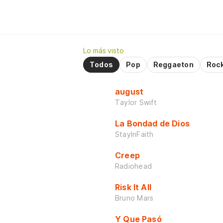
Lo más visto
Todos
Pop
Reggaeton
Roc
august
Taylor Swift
La Bondad de Dios
StayInFaith
Creep
Radiohead
Risk It All
Bruno Mars
Y Que Pasó