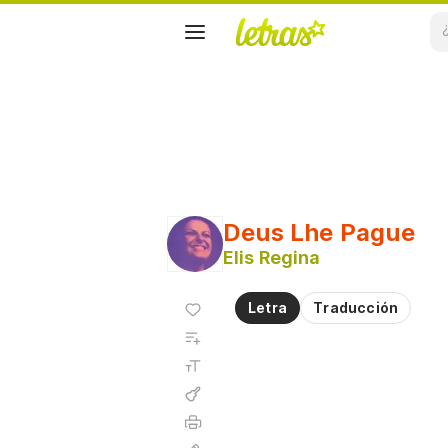
Deus Lhe Pague
Elis Regina
Agregar
Letra
Traducción
a
Agregar
favoritos
a
Tamaño
playlist
de la
fuente
Acordes
Imprimir