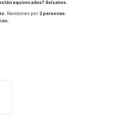
están equivocados? Avísanos.
zo
.
Revisiones por
2 personas
.
ión.