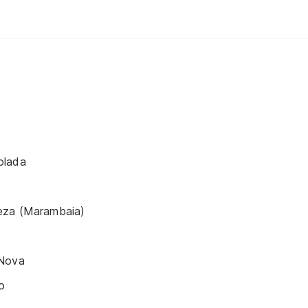
olada
eza (Marambaia)
 Nova
o