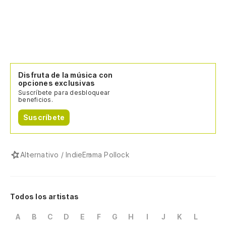
Disfruta de la música con
opciones exclusivas
Suscríbete para desbloquear
beneficios.
Suscríbete
Alternativo / Indie
Emma Pollock
Todos los artistas
A
B
C
D
E
F
G
H
I
J
K
L