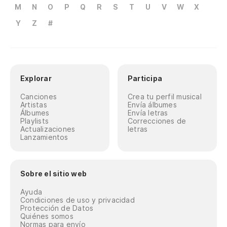
M
N
O
P
Q
R
S
T
U
V
W
X
Y
Z
#
Explorar
Participa
Canciones
Crea tu perfil musical
Artistas
Envía álbumes
Álbumes
Envía letras
Playlists
Correcciones de
Actualizaciones
letras
Lanzamientos
Sobre el sitio web
Ayuda
Condiciones de uso y privacidad
Protección de Datos
Quiénes somos
Normas para envío