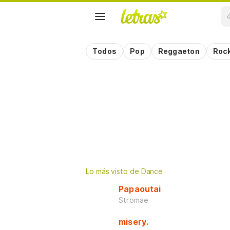
Todos
Pop
Reggaeton
Roc
¡Revive 30 grandes éxitos de 
Lo más visto de Dance
Papaoutai
Stromae
misery.