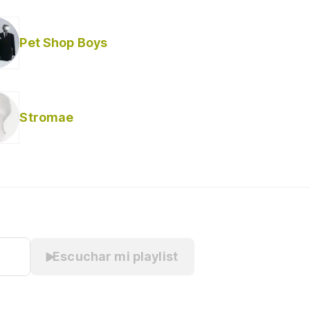
da Hufford)
Pet Shop Boys
Stromae
Escuchar mi playlist