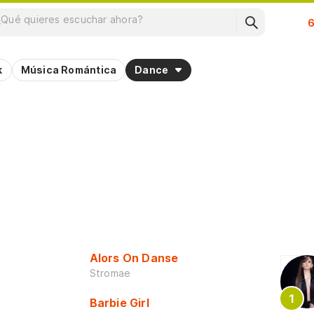
Su
k
Música Romántica
Dance
la música dance en esta playlist especial! 🕺💃
Alors On Danse
Stromae
Barbie Girl