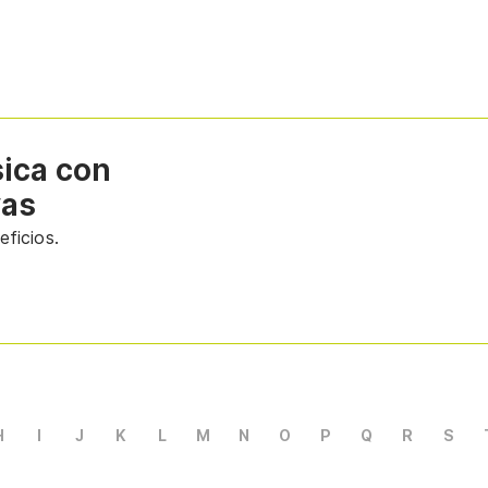
sica con
vas
ficios.
H
I
J
K
L
M
N
O
P
Q
R
S