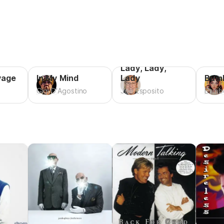
Lady, Lady,
yage
In My Mind
Lady
Bumb
Gigi D'Agostino
Joe Esposito
Bamb