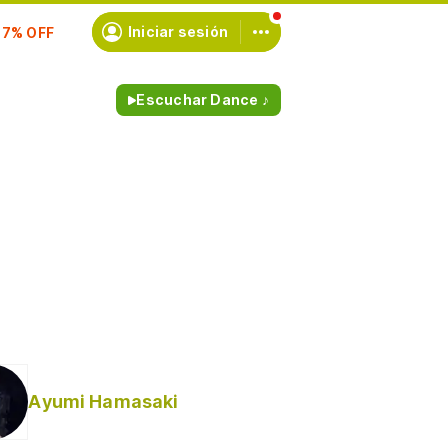
Iniciar sesión
scríbete
Escuchar Dance ♪
Ayumi Hamasaki