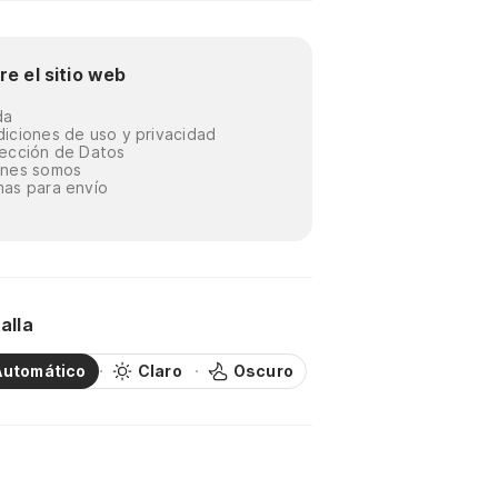
re el sitio web
da
iciones de uso y privacidad
ección de Datos
énes somos
as para envío
alla
Automático
Claro
Oscuro