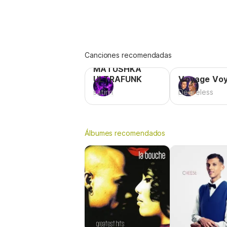
Canciones recomendadas
MATUSHKA
ULTRAFUNK
Voyage Vo
satirin
Desireless
Álbumes recomendados