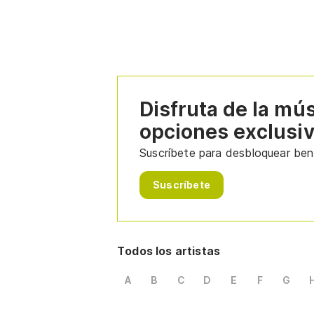
Disfruta de la mú
opciones exclusi
Suscríbete para desbloquear bene
Suscríbete
Todos los artistas
A
B
C
D
E
F
G