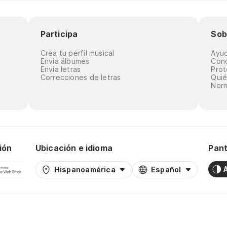
Participa
Sob
Crea tu perfil musical
Ayu
Envía álbumes
Cond
Envía letras
Prot
Correcciones de letras
Qui
Norm
ión
Ubicación e idioma
Pant
Hispanoamérica
Español