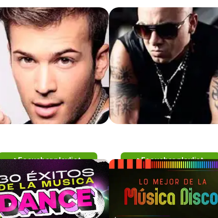
DANCE
DANCE
Alexia + David Carreira +
Aqua + Los Del Rio +
Escuchar playlist
Escuchar playlist
Adore Delano
Wisin