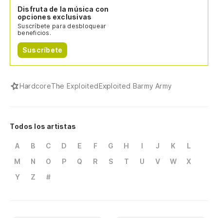
Disfruta de la música con
opciones exclusivas
Suscríbete para desbloquear
beneficios.
Suscríbete
Hardcore
The Exploited
Exploited Barmy Army
Todos los artistas
A
B
C
D
E
F
G
H
I
J
K
L
M
N
O
P
Q
R
S
T
U
V
W
X
Y
Z
#