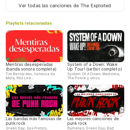
Ver todas las canciones
de The Exploited
Playlists relacionadas
Mentiras desesperadas
System of a Down: Wake
(banda sonora completa)
Up Tour! (setlist completo)
Tim Bernardes, Vanessa da
System Of A Down, Madonna,
Mata, Rita Lee...
The Police y otros
Las bandas más famosas de
Las mejores canciones de
punk rock
punk rock
Green Day, Sex Pistols,
Ramones, Green Day, Bad