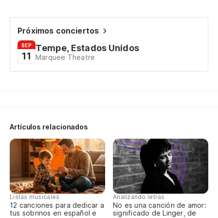
No
Do
Próximos conciertos
SEP
Tempe, Estados Unidos
No
11
Marquee Theatre
Do
No
Do
Artículos relacionados
Listas musicales
Analizando letras
12 canciones para dedicar a
No es una canción de amor:
tus sobrinos en español e
significado de Linger, de