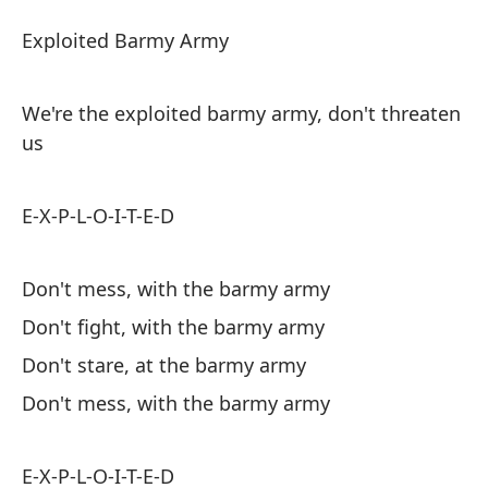
Ej
Exploited Barmy Army
E
We're the exploited barmy army, don't threaten
Ej
us
So
E-X-P-L-O-I-T-E-D
a
We
Don't mess, with the barmy army
Don't fight, with the barmy army
E-
Don't stare, at the barmy army
Don't mess, with the barmy army
No
Do
E-X-P-L-O-I-T-E-D