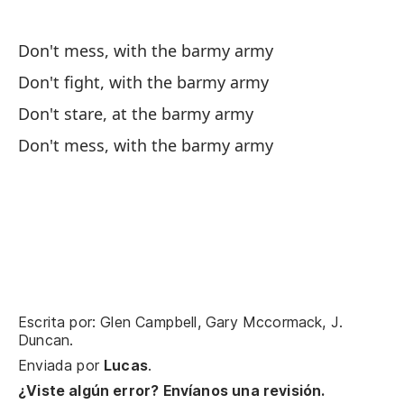
No
Don't mess, with the barmy army
Do
Don't fight, with the barmy army
No
Don't stare, at the barmy army
Do
Don't mess, with the barmy army
No
Do
E-
Escrita por: Glen Campbell, Gary Mccormack, J.
Duncan.
No
Enviada por
Lucas
.
Do
¿Viste algún error? Envíanos una revisión.