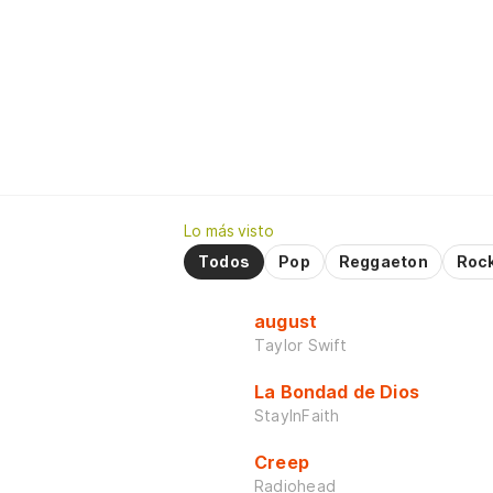
Lo más visto
Todos
Pop
Reggaeton
Roc
august
Taylor Swift
La Bondad de Dios
StayInFaith
Creep
Radiohead