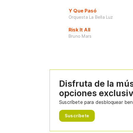
Y Que Pasó
Orquesta La Bella Luz
Risk It All
Bruno Mars
Disfruta de la mú
opciones exclusi
Suscríbete para desbloquear bene
Suscríbete