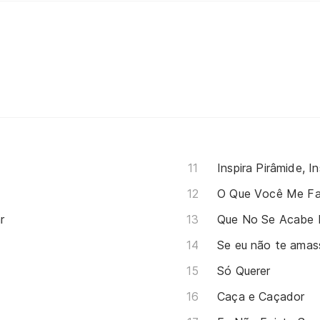
Inspira Pirâmide, I
O Que Você Me F
r
Que No Se Acabe 
Se eu não te amas
Só Querer
Caça e Caçador