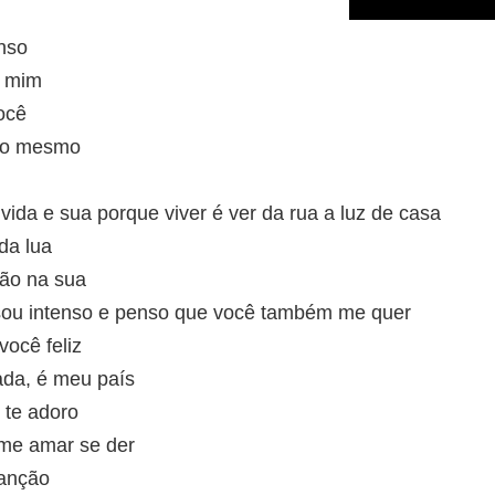
enso
e mim
ocê
e o mesmo
vida e sua porque viver é ver da rua a luz de casa
da lua
mão na sua
 sou intenso e penso que você também me quer
você feliz
ada, é meu país
 te adoro
 me amar se der
canção