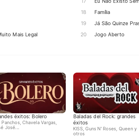
Eu Não Existo Sem
Família
Já São Quinze Pra
uito Mais Legal
Jogo Aberto
andes éxitos: Bolero
Baladas del Rock: grandes
éxitos
 Panchos, Chavela Vargas,
é José...
KISS, Guns N' Roses, Queen y
otros