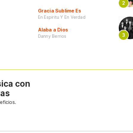
Gracia Sublime Es
En Espiritu Y En Verdad
Alaba a Dios
Danny Berrios
sica con
vas
ficios.