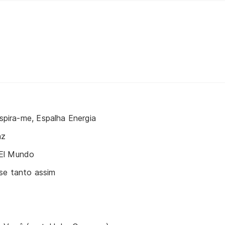
nspira-me, Espalha Energia
az
El Mundo
se tanto assim