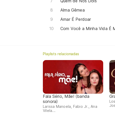
Quem de Nós Dois
Alma Gêmea
Amar É Perdoar
Com Você a Minha Vida É M
Playlists relacionadas
Fala Sério, Mãe! (banda
Gr
sonora)
Los
Jos
Larissa Manoela, Fabio Jr., Ana
Vilela...