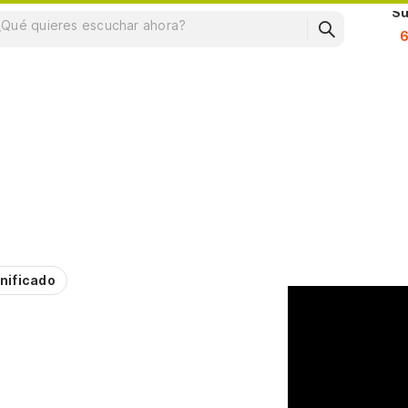
Su
nificado