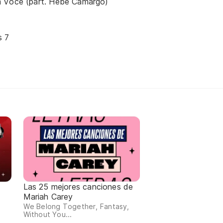
 Você (part. Hebe Camargo)
s 7
Las 25 mejores canciones de
Mariah Carey
We Belong Together, Fantasy,
Without You...