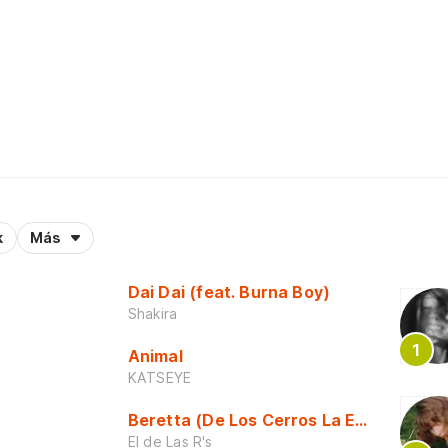
k
Más
Dai Dai (feat. Burna Boy)
Shakira
Animal
KATSEYE
Beretta (De Los Cerros La Escuela)
El de Las R's