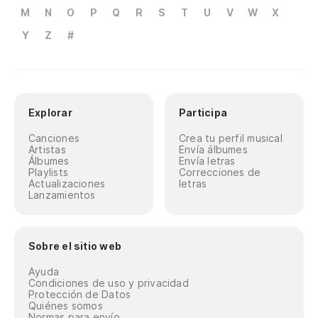
M
N
O
P
Q
R
S
T
U
V
W
X
Y
Z
#
Explorar
Participa
Canciones
Crea tu perfil musical
Artistas
Envía álbumes
Álbumes
Envía letras
Playlists
Correcciones de
Actualizaciones
letras
Lanzamientos
Sobre el sitio web
Ayuda
Condiciones de uso y privacidad
Protección de Datos
Quiénes somos
Normas para envío