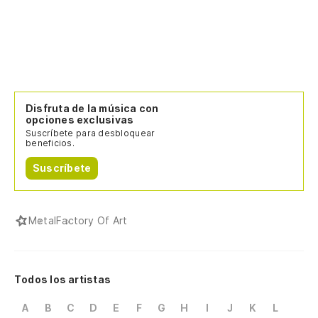
Disfruta de la música con
opciones exclusivas
Suscríbete para desbloquear
beneficios.
Suscríbete
Metal
Factory Of Art
Todos los artistas
A
B
C
D
E
F
G
H
I
J
K
L