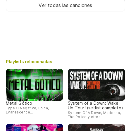
Ver todas las canciones
Playlists relacionadas
Metal Gótico
System of a Down: Wake
Up Tour! (setlist completo)
Type O Negative, Epica,
Evanescence...
System Of A Down, Madonna,
The Police y otros