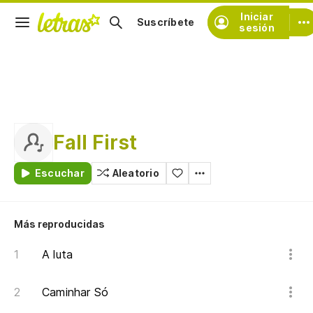
Iniciar
Suscríbete
sesión
Fall First
Escuchar
Aleatorio
Más reproducidas
A luta
Caminhar Só