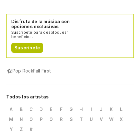
Disfruta de la música con
opciones exclusivas
Suscríbete para desbloquear
beneficios.
Suscríbete
Pop Rock
Fall First
Todos los artistas
A
B
C
D
E
F
G
H
I
J
K
L
M
N
O
P
Q
R
S
T
U
V
W
X
Y
Z
#