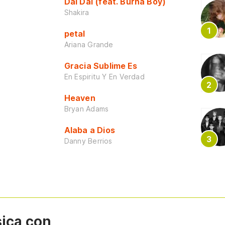
Dai Dai (feat. Burna Boy)
Shakira
petal
Ariana Grande
Gracia Sublime Es
En Espiritu Y En Verdad
Heaven
Bryan Adams
Alaba a Dios
Danny Berrios
sica con