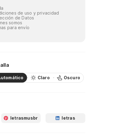
da
iciones de uso y privacidad
ección de Datos
énes somos
as para envío
alla
Automático
Claro
Oscuro
letrasmusbr
letras