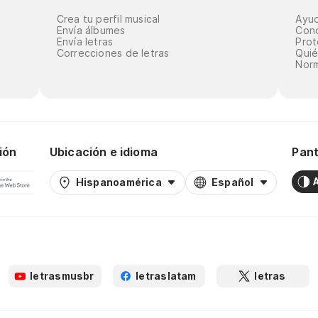
Crea tu perfil musical
Ayu
Envía álbumes
Cond
Envía letras
Prot
Correcciones de letras
Qui
Norm
ión
Ubicación e idioma
Pant
Hispanoamérica
Español
letrasmusbr
letraslatam
letras