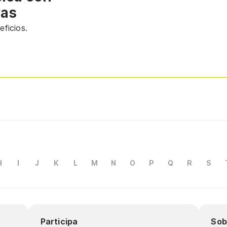
vas
ficios.
H
I
J
K
L
M
N
O
P
Q
R
S
Participa
Sob