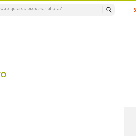
Su
ro