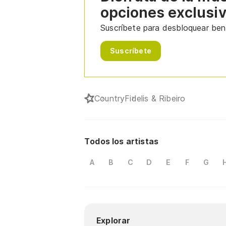
opciones exclusi
Suscríbete para desbloquear bene
Suscríbete
Country
Fidelis & Ribeiro
Todos los artistas
A
B
C
D
E
F
G
Explorar