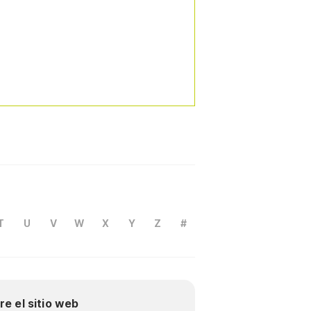
T
U
V
W
X
Y
Z
#
re el sitio web