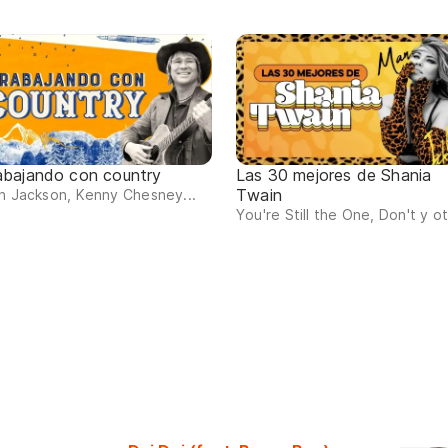
abajando con country
Las 30 mejores de Shania
Twain
n Jackson, Kenny Chesney...
You're Still the One, Don't y o