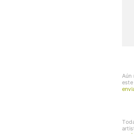
Aún 
este
envi
Toda
arti