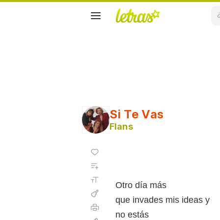
Si Te Vas
Flans
Agregar
a
Agregar
favoritos
a
Tamaño
playlist
de la
Otro día más
fuente
Acordes
que invades mis ideas y
Imprimir
no estás