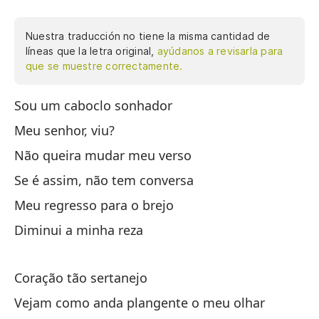
Nuestra traducción no tiene la misma cantidad de
líneas que la letra original,
ayúdanos a revisarla para
que se muestre correctamente.
Sou um caboclo sonhador
so
Meu senhor, viu?
Mi
Não queira mudar meu verso
No
Se é assim, não tem conversa
Si
Meu regresso para o brejo
Mi
Diminui a minha reza
di
Coração tão sertanejo
co
Vejam como anda plangente o meu olhar
Mi