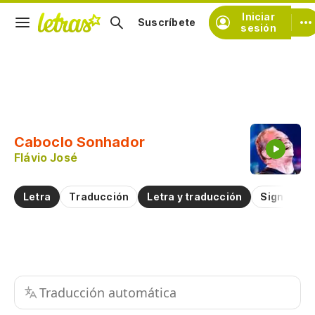
Iniciar
Suscríbete
sesión
Copiar fragmento
Copiar toda la letra
Caboclo Sonhador
Practicar la pronunciación de
Flávio José
Comentar sobre este fragmento
Letra
Traducción
Letra y traducción
Significad
Traducción automática