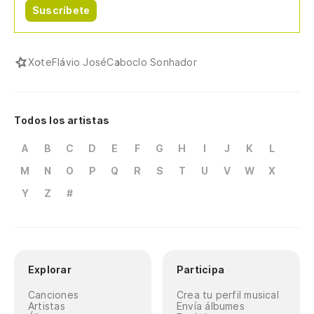
Suscríbete
Xote
Flávio José
Caboclo Sonhador
Todos los artistas
A
B
C
D
E
F
G
H
I
J
K
L
M
N
O
P
Q
R
S
T
U
V
W
X
Y
Z
#
Explorar
Participa
Canciones
Crea tu perfil musical
Artistas
Envía álbumes