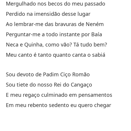
Mergulhado nos becos do meu passado
Su
Perdido na imensidão desse lugar
Pe
Ao lembrar-me das bravuras de Neném
Cu
Perguntar-me a todo instante por Baía
Pr
Neca e Quinha, como vão? Tá tudo bem?
Ne
Meu canto é tanto quanto canta o sabiá
Mi
Sou devoto de Padim Ciço Romão
Sou tiete do nosso Rei do Cangaço
E meu regaço culminado em pensamentos
So
Em meu rebento sedento eu quero chegar
So
Y 