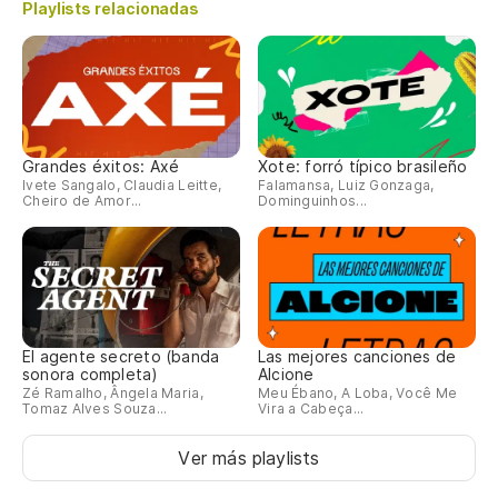
Playlists relacionadas
Grandes éxitos: Axé
Xote: forró típico brasileño
Ivete Sangalo, Claudia Leitte,
Falamansa, Luiz Gonzaga,
Cheiro de Amor...
Dominguinhos...
El agente secreto (banda
Las mejores canciones de
sonora completa)
Alcione
Zé Ramalho, Ângela Maria,
Meu Ébano, A Loba, Você Me
Tomaz Alves Souza...
Vira a Cabeça...
Ver más playlists