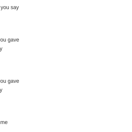
t you say
you gave
ay
you gave
ay
time