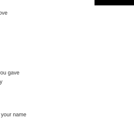
ove
you gave
ay
f your name