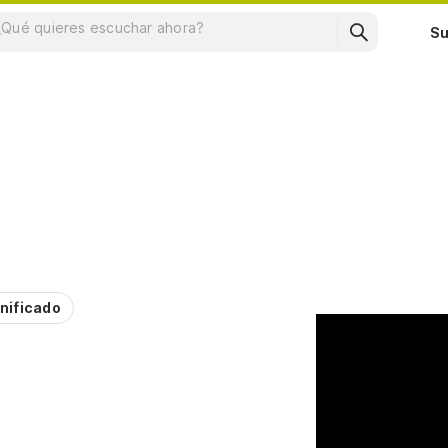
Su
nificado