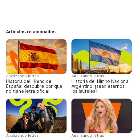
A 
À 
Artículos relacionados
Si
Sa
Analizando letras
Analizando letras
Ta
Historia del Himno de
Historia del Himno Nacional
España: descubre por qué
Argentino: ¡sean eternos
En
no tiene letra oficial
los laureles!
Si
Si
¿P
Analizando letras
Analizando letras