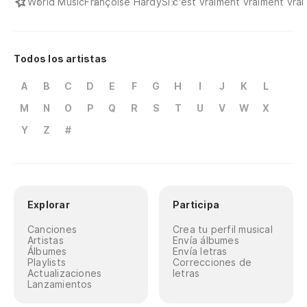
World Music
Françoise Hardy
Si c'est vraiment vraiment vrai
Todos los artistas
A
B
C
D
E
F
G
H
I
J
K
L
M
N
O
P
Q
R
S
T
U
V
W
X
Y
Z
#
Explorar
Participa
Canciones
Crea tu perfil musical
Artistas
Envía álbumes
Álbumes
Envía letras
Playlists
Correcciones de
Actualizaciones
letras
Lanzamientos