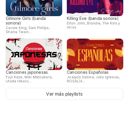
Gilmore Girls (banda
Killing Eve (banda sonora)
sonora)
Elton John, Blondie, The Kills y
otros
Carole King, Sam Phillps,
Shania Twain...
Canciones japonesas
Canciones Españolas
Fujii Kaze, Miki Matsubara,
Joaquín Sabina, Julio Iglesias,
Utada Hikaru...
ROSALÍA...
Ver más playlists