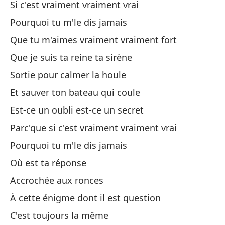
Si c'est vraiment vraiment vrai
Vu
Pourquoi tu m'le dis jamais
La
Que tu m'aimes vraiment vraiment fort
El
Que je suis ta reine ta sirène
Sortie pour calmer la houle
Na
Et sauver ton bateau qui coule
Est-ce un oubli est-ce un secret
No
Parc'que si c'est vraiment vraiment vrai
Au
Pourquoi tu m'le dis jamais
Tu
Où est ta réponse
Accrochée aux ronces
Ha
À cette énigme dont il est question
La
C'est toujours la même