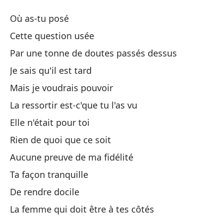
Si
Où as-tu posé
Si
Cette question usée
Par une tonne de doutes passés dessus
¿D
Je sais qu'il est tard
Es
Mais je voudrais pouvoir
La ressortir est-c'que tu l'as vu
Po
Elle n'était pour toi
Pa
Rien de quoi que ce soit
Aucune preuve de ma fidélité
Sé
Ta façon tranquille
Pe
De rendre docile
Ma
La femme qui doit être à tes côtés