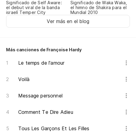
Significado de Self Aware:
Significado de Waka Waka,
Po
el debut viral de la banda
el himno de Shakira para el
israelí Temper City
Mundial 2010
Qu
Ver más en el blog
Qu
Qu
Más canciones de Françoise Hardy
Qu
Le temps de l'amour
Sa
Voilà
So
Message personnel
Y 
Et
Comment Te Dire Adieu
¿E
Tous Les Garçons Et Les Filles