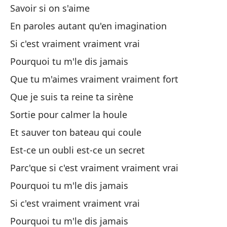
La
Savoir si on s'aime
En paroles autant qu'en imagination
Si
Si c'est vraiment vraiment vrai
Si
Pourquoi tu m'le dis jamais
¿P
Que tu m'aimes vraiment vraiment fort
Po
Que je suis ta reine ta sirène
Sortie pour calmer la houle
Qu
Et sauver ton bateau qui coule
Qu
Est-ce un oubli est-ce un secret
Qu
Parc'que si c'est vraiment vraiment vrai
Qu
Pourquoi tu m'le dis jamais
Si c'est vraiment vraiment vrai
Sa
Pourquoi tu m'le dis jamais
So