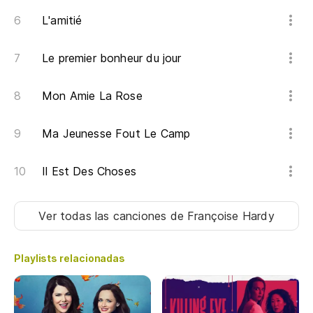
Es
L'amitié
Po
Le premier bonheur du jour
Pa
Mon Amie La Rose
¿P
Po
Ma Jeunesse Fout Le Camp
Si
Il Est Des Choses
Si
Ver todas las canciones
de Françoise Hardy
¿P
Po
Playlists relacionadas
Qu
Qu