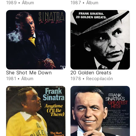
1989 • Álbum
1987 • Álbum
She Shot Me Down
20 Golden Greats
1981 • Álbum
1978 • Recopilación