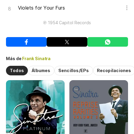
Violets for Your Furs
℗ 1954 Capitol Records
Más de
Frank Sinatra
Todos
Álbumes
Sencillos/EPs
Recopilaciones