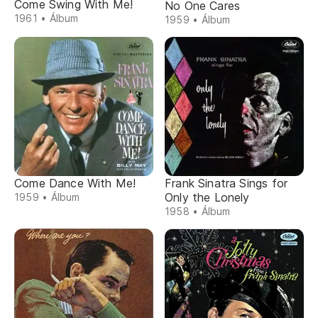
Come Swing With Me!
No One Cares
1961 • Álbum
1959 • Álbum
Come Dance With Me!
Frank Sinatra Sings for
Only the Lonely
1959 • Álbum
1958 • Álbum