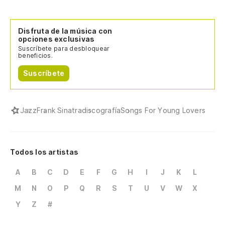
Disfruta de la música con
opciones exclusivas
Suscríbete para desbloquear
beneficios.
Suscríbete
Jazz
Frank Sinatra
discografía
Songs For Young Lovers
Todos los artistas
A
B
C
D
E
F
G
H
I
J
K
L
M
N
O
P
Q
R
S
T
U
V
W
X
Y
Z
#