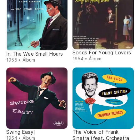
Songs For Young Lovers
In The Wee Small Hours
1954 • Álbum
1955 • Álbum
Swing Easy!
The Voice of Frank
Sinatra (feat. Orchestra
1954 • Álbum