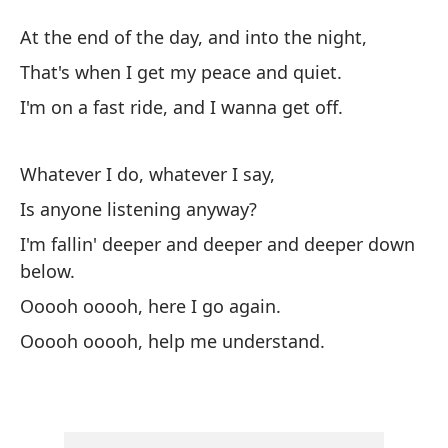
M
At the end of the day, and into the night,
D
That's when I get my peace and quiet.
I'm on a fast ride, and I wanna get off.
Al
At
Whatever I do, whatever I say,
Es
Is anyone listening anyway?
Th
I'm fallin' deeper and deeper and deeper down
below.
Es
Ooooh ooooh, here I go again.
I'
Ooooh ooooh, help me understand.
Lo
Wh