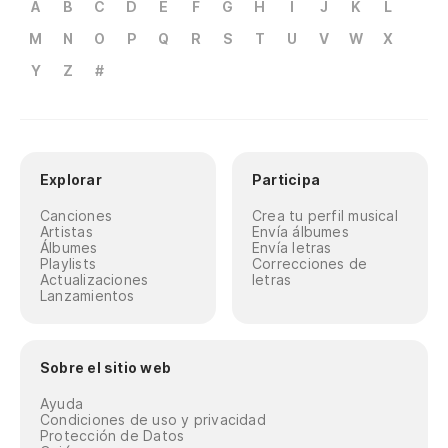
A
B
C
D
E
F
G
H
I
J
K
L
M
N
O
P
Q
R
S
T
U
V
W
X
Y
Z
#
Explorar
Participa
Canciones
Crea tu perfil musical
Artistas
Envía álbumes
Álbumes
Envía letras
Playlists
Correcciones de
Actualizaciones
letras
Lanzamientos
Sobre el sitio web
Ayuda
Condiciones de uso y privacidad
Protección de Datos