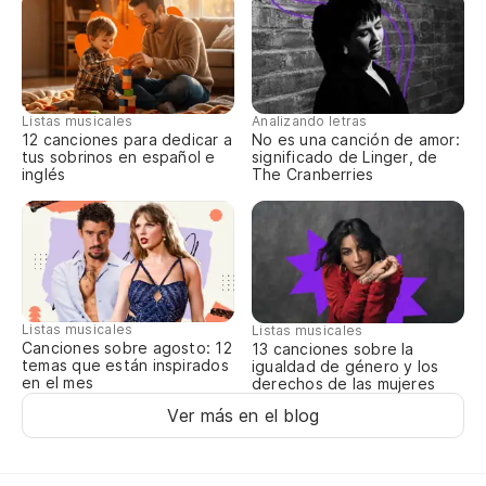
be
Oo
Oo
Listas musicales
Analizando letras
12 canciones para dedicar a
No es una canción de amor:
tus sobrinos en español e
significado de Linger, de
Oo
inglés
The Cranberries
Oo
Sí
Ye
Listas musicales
Listas musicales
Canciones sobre agosto: 12
13 canciones sobre la
Oo
temas que están inspirados
igualdad de género y los
en el mes
derechos de las mujeres
Oo
Ver más en el blog
Sí