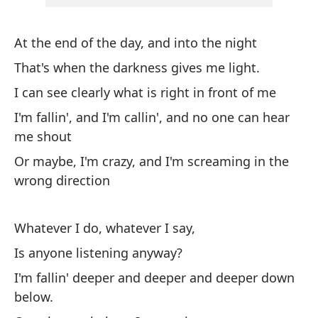
¿A
At the end of the day, and into the night
Is
That's when the darkness gives me light.
Es
I can see clearly what is right in front of me
pr
I'm fallin', and I'm callin', and no one can hear
I'
me shout
be
Or maybe, I'm crazy, and I'm screaming in the
Oo
wrong direction
Oo
Whatever I do, whatever I say,
Oo
Is anyone listening anyway?
Oo
I'm fallin' deeper and deeper and deeper down
below.