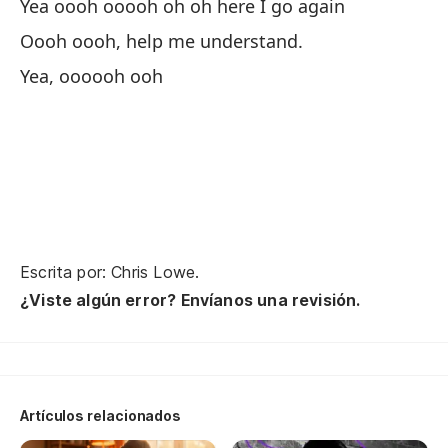
Yea oooh ooooh oh oh here I go again
sh
Oooh oooh, help me understand.
O 
Yea, oooooh ooh
di
Or
di
Lo
Wh
Escrita por: Chris Lowe.
¿A
¿Viste algún error? Envíanos una revisión.
Is
Es
pr
Artículos relacionados
I'