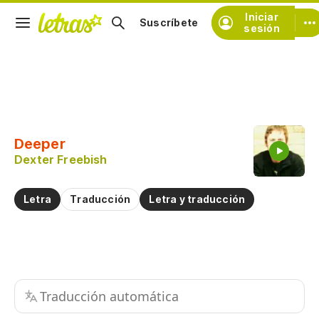
Iniciar
Suscríbete
sesión
Copiar fragmento
Copiar toda la letra
Deeper
Practicar la pronunciación de
Dexter Freebish
Comentar sobre este fragmento
Letra
Traducción
Letra y traducción
Traducción automática