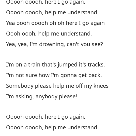
Ooooh ooooh, here I go again.
Ooooh ooooh, help me understand.
Yea oooh ooooh oh oh here I go again
Al
Oooh oooh, help me understand.
At
Yea, yea, I'm drowning, can't you see?
Es
Th
I'm on a train that's jumped it's tracks,
I'm not sure how I'm gonna get back.
Pu
Somebody please help me off my knees
mí
I'm asking, anybody please!
I 
Es
Ooooh ooooh, here I go again.
es
Ooooh ooooh, help me understand.
I'