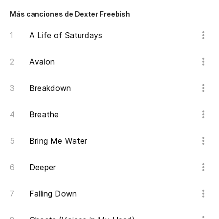
Ye
Más canciones de Dexter Freebish
Es
A Life of Saturdays
I'
Avalon
No
Breakdown
I'
Breathe
¡A
mi
Bring Me Water
So
Deeper
¡E
I'
Falling Down