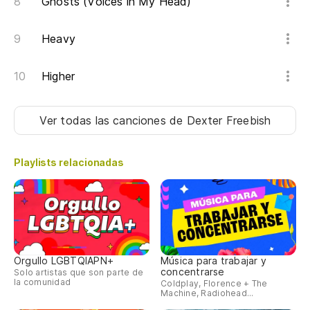
Ghosts (Voices in My Head)
Oo
Oo
Heavy
Oo
Higher
Oo
Ver todas las canciones
de Dexter Freebish
Sí
Ye
Playlists relacionadas
Oo
Oo
Sí
Orgullo LGBTQIAPN+
Música para trabajar y
concentrarse
Solo artistas que son parte de
la comunidad
Coldplay, Florence + The
Machine, Radiohead...