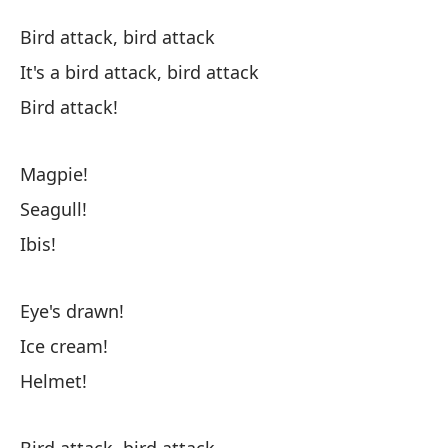
At
Bird attack, bird attack
Bi
It's a bird attack, bird attack
Bird attack!
At
Bi
Magpie!
Es
Seagull!
It
Ibis!
¡A
Eye's drawn!
Ice cream!
Ur
Helmet!
¡G