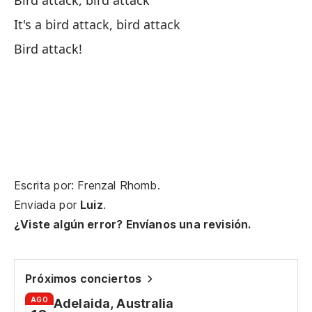
Bird attack, bird attack
¡I
It's a bird attack, bird attack
Bird attack!
¡O
¡H
¡C
Escrita por: Frenzal Rhomb.
Enviada por
Luiz
.
At
¿Viste algún error? Envíanos una revisión.
Bi
Es
Próximos conciertos
It
AGO
Adelaida, Australia