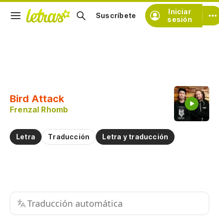
Iniciar
Suscríbete
sesión
Copiar fragmento
Copiar toda la letra
Bird Attack
Practicar la pronunciación de
Frenzal Rhomb
Comentar sobre este fragmento
Letra
Traducción
Letra y traducción
Traducción automática