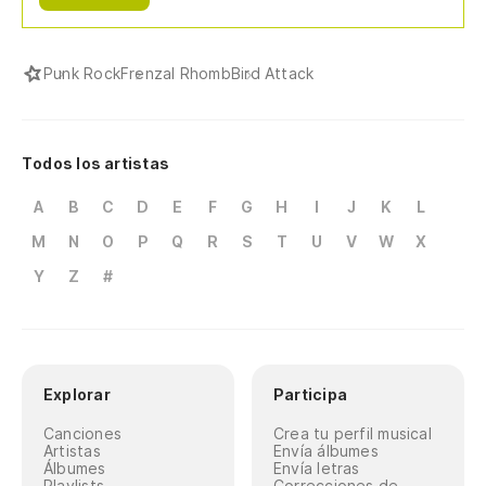
Punk Rock
Frenzal Rhomb
Bird Attack
Todos los artistas
A
B
C
D
E
F
G
H
I
J
K
L
M
N
O
P
Q
R
S
T
U
V
W
X
Y
Z
#
Explorar
Participa
Canciones
Crea tu perfil musical
Artistas
Envía álbumes
Álbumes
Envía letras
Playlists
Correcciones de