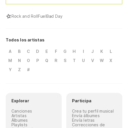
Rock and Roll
Fuel
Bad Day
Todos los artistas
A
B
C
D
E
F
G
H
I
J
K
L
M
N
O
P
Q
R
S
T
U
V
W
X
Y
Z
#
Explorar
Participa
Canciones
Crea tu perfil musical
Artistas
Envía álbumes
Álbumes
Envía letras
Playlists
Correcciones de