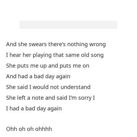
Y 
And she swears there's nothing wrong
La
I hear her playing that same old song
El
She puts me up and puts me on
Y 
And had a bad day again
El
She said I would not understand
De
She left a note and said I'm sorry I
Tu
I had a bad day again
Oh
Ohh oh oh ohhhh