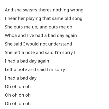
Y 
And she swears theres nothing wrong
La
I hear her playing that same old song
El
She puts me up, and puts me on
Wh
Whoa and I've had a bad day again
El
She said I would not understand
El
She left a note and said I'm sorry I
tu
I had a bad day again
Iz
Left a note and said I'm sorry I
te
I had a bad day
oh
Oh oh oh oh
oh
Oh oh oh oh
oh
Oh oh oh oh
oh