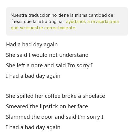
Nuestra traducción no tiene la misma cantidad de
líneas que la letra original,
ayúdanos a revisarla para
que se muestre correctamente.
Had a bad day again
Tu
She said I would not understand
El
She left a note and said I'm sorry I
De
I had a bad day again
Tu
She spilled her coffee broke a shoelace
El
Smeared the lipstick on her face
Ma
Slammed the door and said I'm sorry I
Ce
tu
I had a bad day again