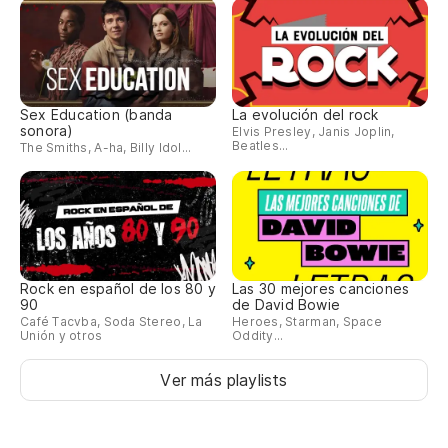
Sex Education (banda
La evolución del rock
sonora)
Elvis Presley, Janis Joplin,
Beatles...
The Smiths, A-ha, Billy Idol...
Rock en español de los 80 y
Las 30 mejores canciones
90
de David Bowie
Café Tacvba, Soda Stereo, La
Heroes, Starman, Space
Unión y otros
Oddity...
Ver más playlists