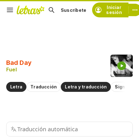
Iniciar
Suscríbete
sesión
Copiar fragmento
Copiar toda la letra
Bad Day
Practicar la pronunciación de
Fuel
Comentar sobre este fragmento
Letra
Traducción
Letra y traducción
Significad
Traducción automática