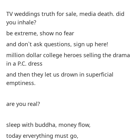
ki
fr
TV weddings truth for sale, media death. did
you inhale?
hé
be extreme, show no fear
ly
and don`t ask questions, sign up here!
¿a
million dollar college heroes selling the drama
ha
in a P.C. dress
and then they let us drown in superficial
emptiness.
¿e
are you real?
sleep with buddha, money flow,
today erverything must go,
bo