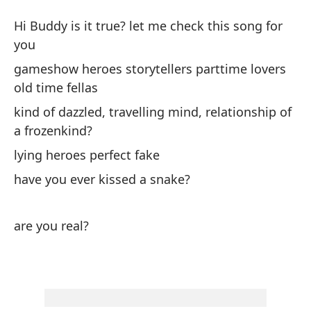
¿E
Hi Buddy is it true? let me check this song for
Ar
you
gameshow heroes storytellers parttime lovers
Ho
old time fellas
ca
kind of dazzled, travelling mind, relationship of
Hi
a frozenkind?
lying heroes perfect fake
hé
cu
have you ever kissed a snake?
de
ga
are you real?
ti
un
de