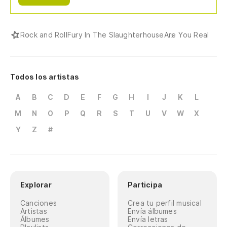
Rock and Roll
Fury In The Slaughterhouse
Are You Real
Todos los artistas
A
B
C
D
E
F
G
H
I
J
K
L
M
N
O
P
Q
R
S
T
U
V
W
X
Y
Z
#
Explorar
Participa
Canciones
Crea tu perfil musical
Artistas
Envía álbumes
Álbumes
Envía letras