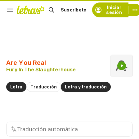
Iniciar
Suscríbete
sesión
Copiar fragmento
Copiar toda la letra
Are You Real
Practicar la pronunciación de
Fury In The Slaughterhouse
Comentar sobre este fragmento
Letra
Traducción
Letra y traducción
Traducción automática