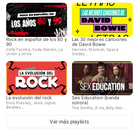
Rock en español de los 80 y
Las 30 mejores canciones
90
de David Bowie
Café Tacvba, Soda Stereo, La
Heroes, Starman, Space
Unión y otros
Oddity...
La evolución del rock
Sex Education (banda
sonora)
Elvis Presley, Janis Joplin,
Beatles...
The Smiths, A-ha, Billy Idol...
Ver más playlists