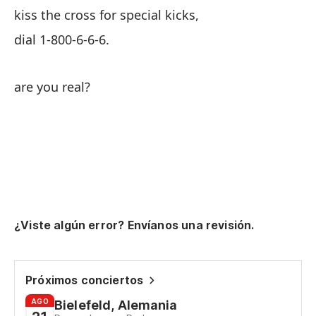
lo
kiss the cross for special kicks,
TV
dial 1-800-6-6-6.
in
are you real?
se
be
¡y
an
hé
¿Viste algún error? Envíanos una revisión.
dr
mi
P.
Próximos conciertos
AGO
Bielefeld, Alemania
y 