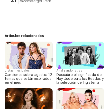
21
Ravensberger Park
su
an
¿e
Artículos relacionados
du
sl
ho
Listas musicales
Analizando letras
Canciones sobre agosto: 12
Descubre el significado de
temas que están inspirados
Hey Jude para los Beatles y
be
en el mes
la selección de Inglaterra
ki
ma