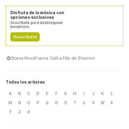
Disfruta de la música con
opciones exclusivas
Suscríbete para desbloquear
beneficios.
Suscríbete
Bossa Nova
France Gall
La fille de Shannon
Todos los artistas
A
B
C
D
E
F
G
H
I
J
K
L
M
N
O
P
Q
R
S
T
U
V
W
X
Y
Z
#