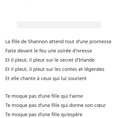
Y 
Et
No
La fille de Shannon attend tout d'une promesse
Te
Faite devant le feu une soirée d'ivresse
No
Et il pleut, il pleut sur le secret d'Irlande
co
Et il pleut, il pleut sur les contes et légendes
Te
Et elle chante à ceux qui lui sourient
No
Te moque pas d'une fille qui t'aime
Te
Te moque pas d'une fille qui donne son cœur
An
Te moque pas d'une fille qu'espère