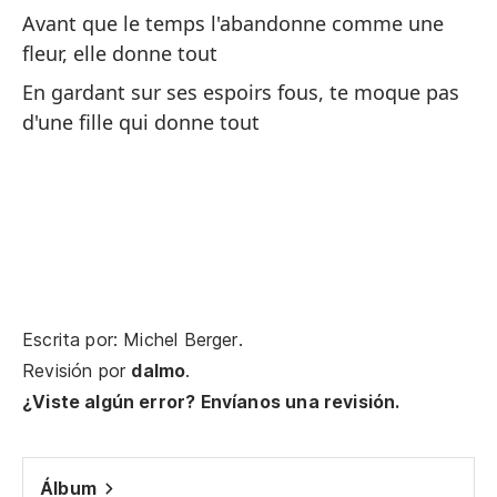
un
Avant que le temps l'abandonne comme une
Av
fleur, elle donne tout
do
En gardant sur ses espoirs fous, te moque pas
d'une fille qui donne tout
Ma
ch
En
fi
Escrita por: Michel Berger.
Revisión por
dalmo
.
La
¿Viste algún error? Envíanos una revisión.
p
La
Álbum