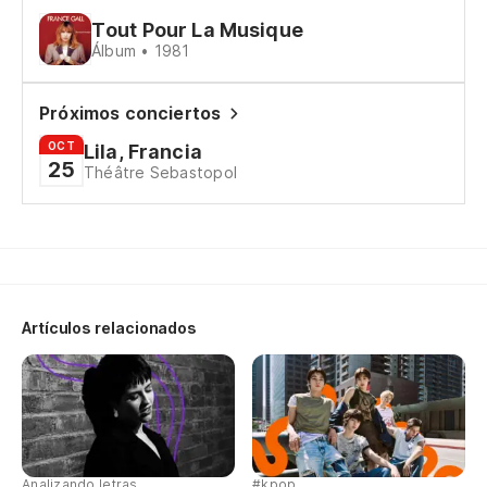
Pa
Tout Pour La Musique
Álbum • 1981
Fa
Próximos conciertos
Y 
OCT
Lila, Francia
Et 
25
Théâtre Sebastopol
Y 
Et
Y 
Artículos relacionados
Et
No
Te
Analizando letras
#kpop