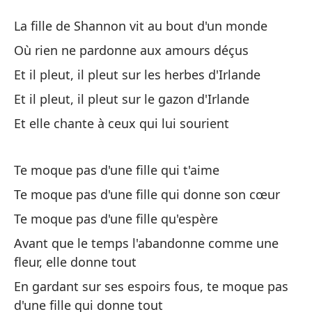
La
La fille de Shannon vit au bout d'un monde
La
Où rien ne pardonne aux amours déçus
Et il pleut, il pleut sur les herbes d'Irlande
La
Et il pleut, il pleut sur le gazon d'Irlande
La
Et elle chante à ceux qui lui sourient
Do
de
Te moque pas d'une fille qui t'aime
Où
Te moque pas d'une fille qui donne son cœur
Te moque pas d'une fille qu'espère
Y 
Avant que le temps l'abandonne comme une
Et
fleur, elle donne tout
Y 
En gardant sur ses espoirs fous, te moque pas
Et
d'une fille qui donne tout