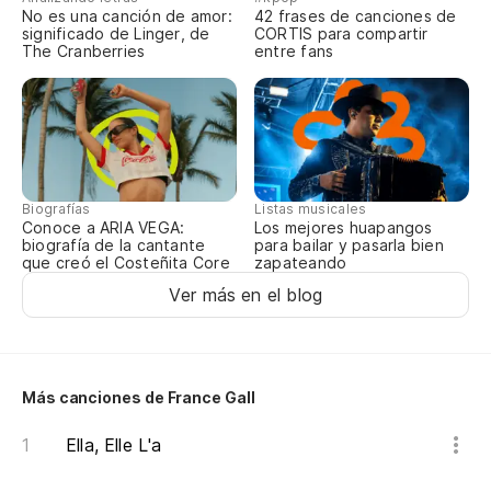
No es una canción de amor:
42 frases de canciones de
No
significado de Linger, de
CORTIS para compartir
The Cranberries
entre fans
co
Te
No
Te
Biografías
Listas musicales
Conoce a ARIA VEGA:
Los mejores huapangos
An
biografía de la cantante
para bailar y pasarla bien
que creó el Costeñita Core
zapateando
un
Ver más en el blog
Av
do
Ma
Más canciones de France Gall
ch
Ella, Elle L'a
En
fi