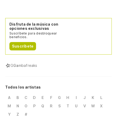
Disfruta de la música con
opciones exclusivas
Suscríbete para desbloquear
beneficios.
Suscríbete
G
Gambafreaks
Todos los artistas
A
B
C
D
E
F
G
H
I
J
K
L
M
N
O
P
Q
R
S
T
U
V
W
X
Y
Z
#