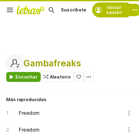
Iniciar
Suscríbete
sesión
Gambafreaks
Escuchar
Aleatorio
Más reproducidas
Freedom
Freedom