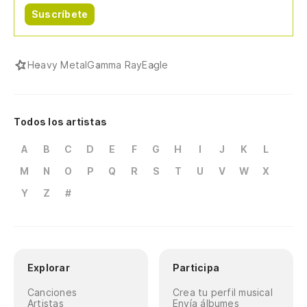
Suscríbete
Heavy Metal
Gamma Ray
Eagle
Todos los artistas
A
B
C
D
E
F
G
H
I
J
K
L
M
N
O
P
Q
R
S
T
U
V
W
X
Y
Z
#
Explorar
Participa
Canciones
Crea tu perfil musical
Artistas
Envía álbumes