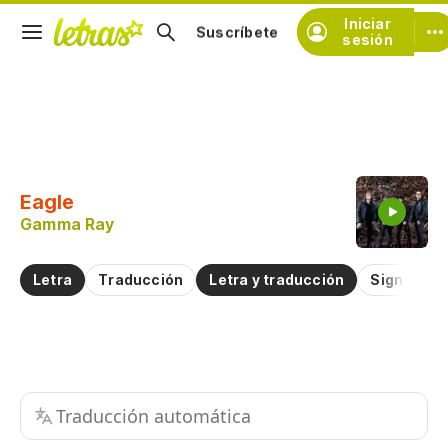
Iniciar
Suscríbete
sesión
Copiar fragmento
Copiar toda la letra
Eagle
Practicar la pronunciación de
Gamma Ray
Comentar sobre este fragmento
Letra
Traducción
Letra y traducción
Significad
Traducción automática