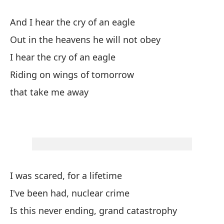
gr
And I hear the cry of an eagle
mi
¿D
Out in the heavens he will not obey
lo
I hear the cry of an eagle
cr
Riding on wings of tomorrow
ág
that take me away
mo
am
má
pe
mu
de
Po
I was scared, for a lifetime
ro
I've been had, nuclear crime
ha
Is this never ending, grand catastrophy
mo