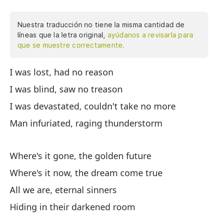
Nuestra traducción no tiene la misma cantidad de
líneas que la letra original,
ayúdanos a revisarla para
que se muestre correctamente.
I was lost, had no reason
Es
es
I was blind, saw no treason
no
I was devastated, couldn't take no more
fu
Man infuriated, raging thunderstorm
fu
he
et
Where's it gone, the golden future
es
Where's it now, the dream come true
ob
All we are, eternal sinners
Mo
Es
Hiding in their darkened room
te