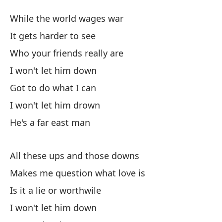
Ho
While the world wages war
Fa
It gets harder to see
Who your friends really are
Mi
I won't let him down
Wh
Got to do what I can
Es
I won't let him drown
He's a far east man
¿Q
Wh
All these ups and those downs
No
Makes me question what love is
Is it a lie or worthwile
Te
I won't let him down
Go