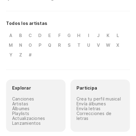
Todos los artistas
A
B
C
D
E
F
G
H
I
J
K
L
M
N
O
P
Q
R
S
T
U
V
W
X
Y
Z
#
Explorar
Participa
Canciones
Crea tu perfil musical
Artistas
Envía álbumes
Álbumes
Envía letras
Playlists
Correcciones de
Actualizaciones
letras
Lanzamientos