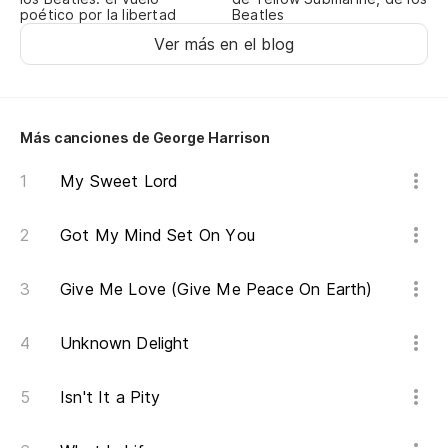
poético por la libertad
Beatles
Pe
Ver más en el blog
Bu
Y 
Más canciones de George Harrison
Te
My Sweet Lord
Go
Got My Mind Set On You
No
Give Me Love (Give Me Peace On Earth)
I 
Unknown Delight
Es
He
Isn't It a Pity