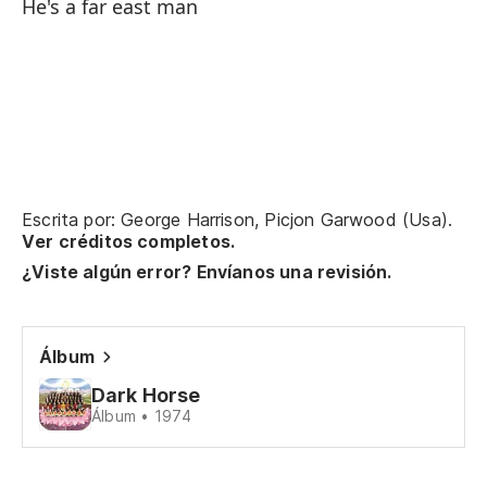
Pe
He's a far east man
Me
O 
In
Escrita por: George Harrison, Picjon Garwood (Usa).
Ev
Ver créditos completos.
¿Viste algún error? Envíanos una revisión.
Se
Só
Álbum
Ca
Dark Horse
Álbum • 1974
No