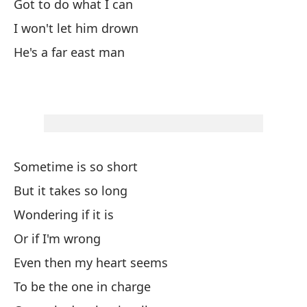
Got to do what I can
I won't let him drown
No
He's a far east man
Es
He
To
Al
Sometime is so short
But it takes so long
Me
Wondering if it is
Ma
Or if I'm wrong
¿E
Even then my heart seems
To be the one in charge
No