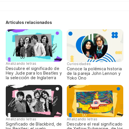
We
Te
Artículos relacionados
We
No
We
Analizando letras
Curiosidades
Es
Descubre el significado de
Conoce la polémica historia
Hey Jude para los Beatles y
de la pareja John Lennon y
la selección de Inglaterra
Yoko Ono
He
Pa
Lo
Analizando letras
Analizando letras
Di
Significado de Blackbird, de
Descubre el real significado
los Beatles: el vuelo
de Yellow Submarine, de los