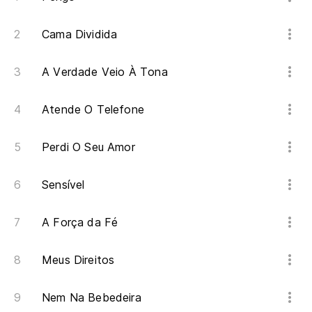
Ho
Cama Dividida
É 
A Verdade Veio À Tona
No
Atende O Telefone
Nã
Perdi O Seu Amor
Sa
Sensível
Vo
Me
A Força da Fé
ra
Meus Direitos
Vo
pe
Nem Na Bebedeira