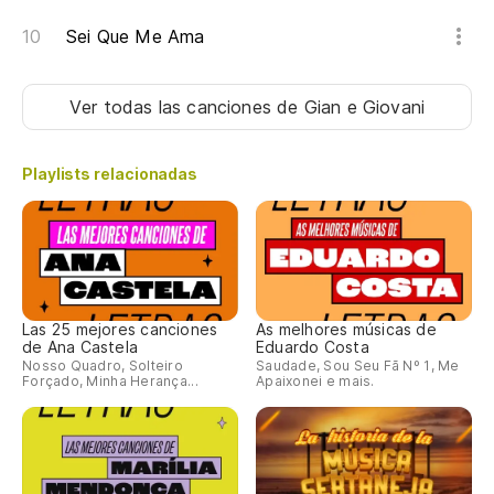
Ho
Sei Que Me Ama
É 
Ver todas las canciones
de Gian e Giovani
Playlists relacionadas
Las 25 mejores canciones
As melhores músicas de
de Ana Castela
Eduardo Costa
Nosso Quadro, Solteiro
Saudade, Sou Seu Fã Nº 1, Me
Forçado, Minha Herança...
Apaixonei e mais.