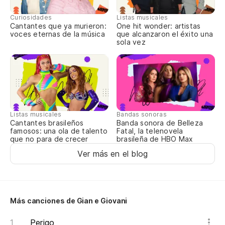
Y 
Curiosidades
Listas musicales
Cantantes que ya murieron:
One hit wonder: artistas
de
voces eternas de la música
que alcanzaron el éxito una
sola vez
E 
de
No
Nã
Listas musicales
Bandas sonoras
Cantantes brasileños
Banda sonora de Belleza
famosos: una ola de talento
Fatal, la telenovela
Sa
que no para de crecer
brasileña de HBO Max
Vo
Ver más en el blog
Me
ra
Más canciones de Gian e Giovani
Vo
pe
Perigo