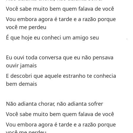
Você sabe muito bem quem falava de você
Es
Vou embora agora é tarde e a razão porque
qu
você me perdeu
Eu
ja
É que hoje eu conheci um amigo seu
Y 
Eu ouvi toda conversa que eu não pensava
de
ouvir jamais
E 
E descobri que aquele estranho te conhecia
de
bem demais
Não adianta chorar, não adianta sofrer
Você sabe muito bem quem falava de você
Vou embora agora é tarde e a razão porque
No
você me perdeu