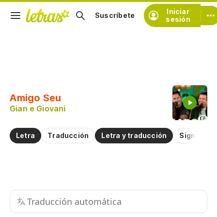
Iniciar
Suscríbete
sesión
Copiar fragmento
Copiar toda la letra
Amigo Seu
Practicar la pronunciación de
Gian e Giovani
Comentar sobre este fragmento
Letra
Traducción
Letra y traducción
Significad
Traducción automática