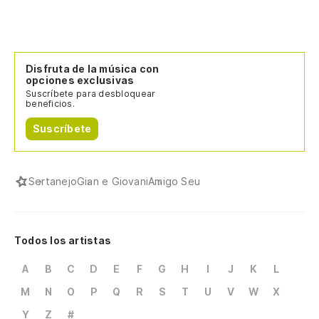
Disfruta de la música con
opciones exclusivas
Suscríbete para desbloquear
beneficios.
Suscríbete
Sertanejo
Gian e Giovani
Amigo Seu
Todos los artistas
A
B
C
D
E
F
G
H
I
J
K
L
M
N
O
P
Q
R
S
T
U
V
W
X
Y
Z
#