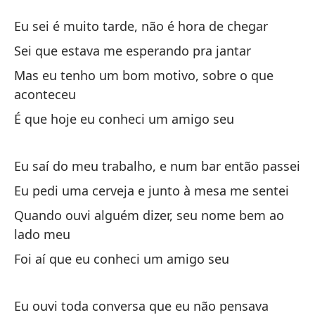
T
Eu sei é muito tarde, não é hora de chegar
A
Sei que estava me esperando pra jantar
Mas eu tenho um bom motivo, sobre o que
Sé
aconteceu
ll
É que hoje eu conheci um amigo seu
Eu
Se
Eu saí do meu trabalho, e num bar então passei
Se
Eu pedi uma cerveja e junto à mesa me sentei
Quando ouvi alguém dizer, seu nome bem ao
Pe
lado meu
Ma
Foi aí que eu conheci um amigo seu
ac
Ho
Eu ouvi toda conversa que eu não pensava