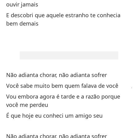
É 
ouvir jamais
E descobri que aquele estranho te conhecia
bem demais
De
Eu
Pe
Eu
Não adianta chorar, não adianta sofrer
Cu
ju
Você sabe muito bem quem falava de você
Qu
Vou embora agora é tarde e a razão porque
m
você me perdeu
É que hoje eu conheci um amigo seu
Fu
Fo
Não adianta chorar, não adianta sofrer