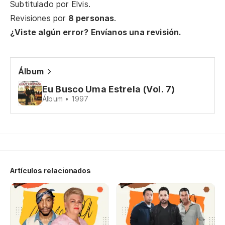
Subtitulado por
Elvis
.
Sa
Revisiones por
8 personas
.
Vo
¿Viste algún error? Envíanos una revisión.
Me
ra
Álbum
Vo
Eu Busco Uma Estrela (Vol. 7)
pe
Álbum • 1997
Ho
É 
Artículos relacionados
Es
qu
Eu
ja