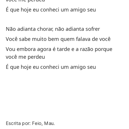
Nã
É que hoje eu conheci um amigo seu
Sa
Vo
Não adianta chorar, não adianta sofrer
Você sabe muito bem quem falava de você
Me
Vou embora agora é tarde e a razão porque
ra
você me perdeu
Vo
É que hoje eu conheci um amigo seu
pe
Ho
É 
No
Nã
Escrita por: Feio, Mau.