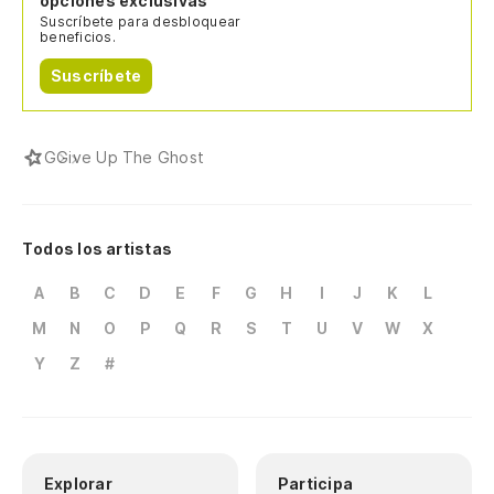
opciones exclusivas
Suscríbete para desbloquear
beneficios.
Suscríbete
G
Give Up The Ghost
Todos los artistas
A
B
C
D
E
F
G
H
I
J
K
L
M
N
O
P
Q
R
S
T
U
V
W
X
Y
Z
#
Explorar
Participa