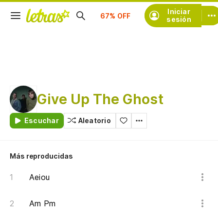
Suscríbete
Iniciar
sesión
Give Up The Ghost
Escuchar
Aleatorio
Más reproducidas
Aeiou
Am Pm