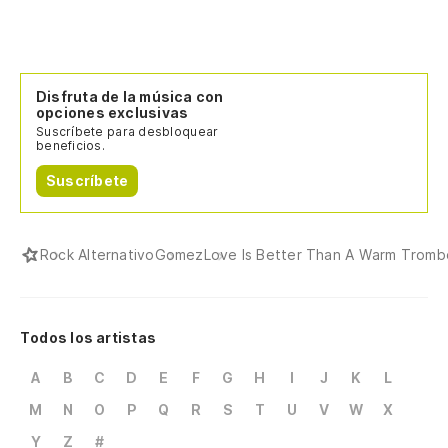
Disfruta de la música con
opciones exclusivas
Suscríbete para desbloquear
beneficios.
Suscríbete
Rock Alternativo
Gomez
Love Is Better Than A Warm Trom
Todos los artistas
A
B
C
D
E
F
G
H
I
J
K
L
M
N
O
P
Q
R
S
T
U
V
W
X
Y
Z
#