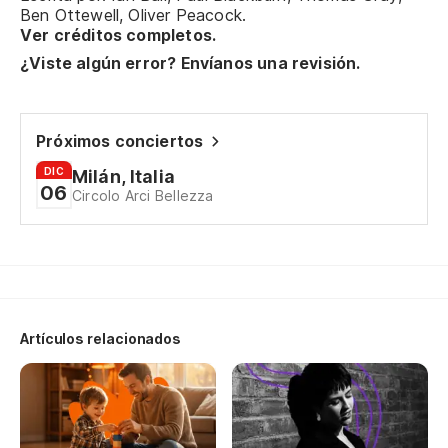
Ben Ottewell, Oliver Peacock.
Ver créditos completos.
Vo
¿Viste algún error? Envíanos una revisión.
un
Ge
Próximos conciertos
Co
DIC
Milán, Italia
06
Circolo Arci Bellezza
Ha
Co
Ha
Artículos relacionados
Co
Ha
Di