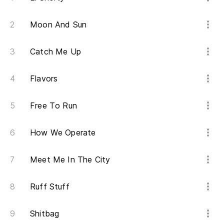
He
Moon And Sun
'H
"I
Catch Me Up
Flavors
Free To Run
How We Operate
Meet Me In The City
Ruff Stuff
Shitbag