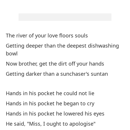
Ca
Co
Wi
The river of your love floors souls
Getting deeper than the deepest dishwashing
Co
bowl
Wi
Now brother, get the dirt off your hands
Co
Getting darker than a sunchaser's suntan
Wi
Hands in his pocket he could not lie
Di
Hands in his pocket he began to cry
He
Hands in his pocket he lowered his eyes
'H
He said, "Miss, I ought to apologise"