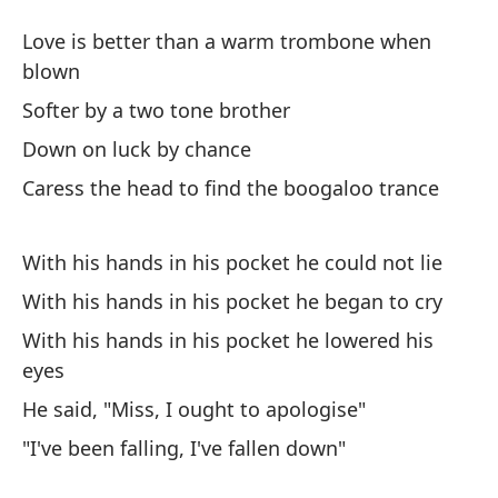
El
Love is better than a warm trombone when
L
blown
Softer by a two tone brother
El
Down on luck by chance
cu
Caress the head to find the boogaloo trance
Lo
Má
With his hands in his pocket he could not lie
So
With his hands in his pocket he began to cry
With his hands in his pocket he lowered his
Ab
eyes
Do
He said, "Miss, I ought to apologise"
Ac
"I've been falling, I've fallen down"
b