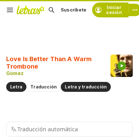
Iniciar
Suscríbete
sesión
Copiar fragmento
Copiar toda la letra
Love Is Better Than A Warm
Practicar la pronunciación de
Trombone
Gomez
Comentar sobre este fragmento
Letra
Traducción
Letra y traducción
Traducción automática