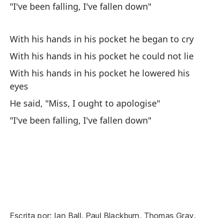
"I've been falling, I've fallen down"
"I
With his hands in his pocket he began to cry
With his hands in his pocket he could not lie
With his hands in his pocket he lowered his
eyes
El
He said, "Miss, I ought to apologise"
Th
"I've been falling, I've fallen down"
Vo
la
Ge
Ah
m
No
Escrita por: Ian Ball, Paul Blackburn, Thomas Gray,