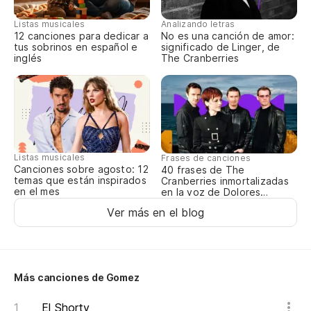
He
Listas musicales
Analizando letras
12 canciones para dedicar a
No es una canción de amor:
'H
tus sobrinos en español e
significado de Linger, de
inglés
The Cranberries
"I
Co
Wi
Listas musicales
Frases de canciones
Canciones sobre agosto: 12
40 frases de The
Co
temas que están inspirados
Cranberries inmortalizadas
en el mes
en la voz de Dolores
Wi
O’Riordan
Ver más en el blog
Co
Wi
Más canciones de Gomez
Di
El Shorty