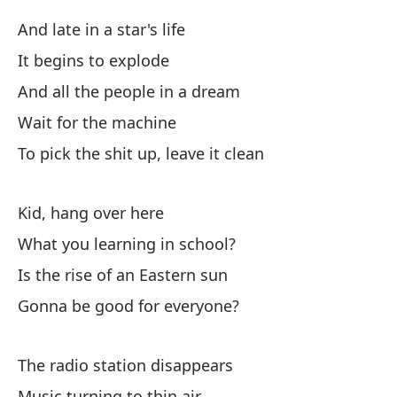
Me
And late in a star's life
So
It begins to explode
I'
And all the people in a dream
Wait for the machine
Aq
To pick the shit up, leave it clean
He
La
Kid, hang over here
Th
What you learning in school?
Is the rise of an Eastern sun
Gonna be good for everyone?
The radio station disappears
Y 
Music turning to thin air