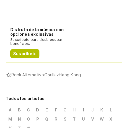
Disfruta de la música con
opciones exclusivas
Suscríbete para desbloquear
beneficios.
Suscríbete
Rock Alternativo
Gorillaz
Hong Kong
Todos los artistas
A
B
C
D
E
F
G
H
I
J
K
L
M
N
O
P
Q
R
S
T
U
V
W
X