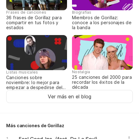
Th
Frases de canciones
Biografías
36 frases de Gorillaz para
Miembros de Gorillaz:
El
compartir en tus fotos y
conoce a los personajes de
estados
la banda
Sh
Er
Wa
Nostalgia
Listas musicales
25 canciones del 2000 para
Canciones sobre
recordar los éxitos de la
noviembre: lo mejor para
década
empezar a despedirse del
año
Ver más en el blog
Más canciones de Gorillaz