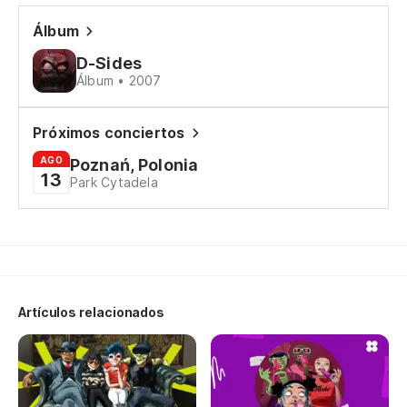
Wh
Álbum
D-Sides
Es
Álbum • 2007
Is
Próximos conciertos
¿V
AGO
Poznań, Polonia
Go
13
Park Cytadela
La
Th
Artículos relacionados
La
Mu
El