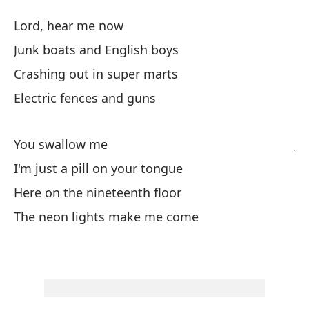
H
Lord, hear me now
H
Junk boats and English boys
Crashing out in super marts
Se
Electric fences and guns
Ch
You swallow me
Ju
I'm just a pill on your tongue
Ch
Here on the nineteenth floor
Cr
The neon lights make me come
Ce
El