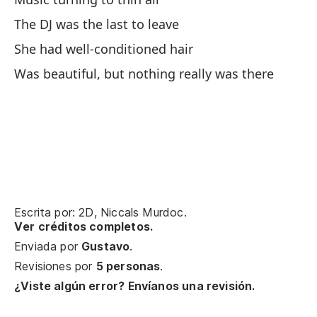
An
The DJ was the last to leave
She had well-conditioned hair
Co
Was beautiful, but nothing really was there
Y 
An
Es
Pa
Escrita por: 2D, Niccals Murdoc.
To
Ver créditos completos.
Enviada por
Gustavo
.
Ch
Revisiones por
5 personas
.
¿Viste algún error? Envíanos una revisión.
¿Q