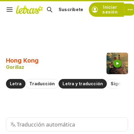
Iniciar
Suscríbete
sesión
Copiar fragmento
Copiar toda la letra
Hong Kong
Practicar la pronunciación de
Gorillaz
Comentar sobre este fragmento
Letra
Traducción
Letra y traducción
Significad
Traducción automática