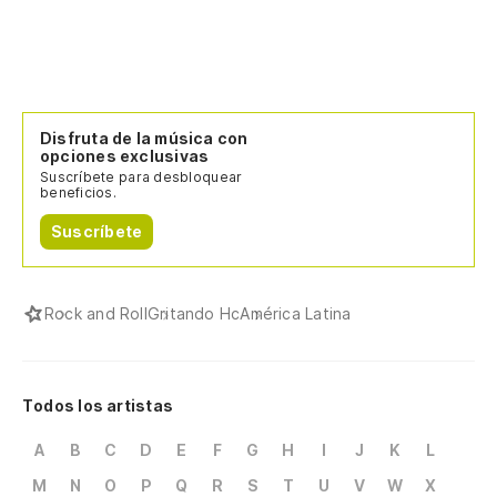
Disfruta de la música con
opciones exclusivas
Suscríbete para desbloquear
beneficios.
Suscríbete
Rock and Roll
Gritando Hc
América Latina
Todos los artistas
A
B
C
D
E
F
G
H
I
J
K
L
M
N
O
P
Q
R
S
T
U
V
W
X