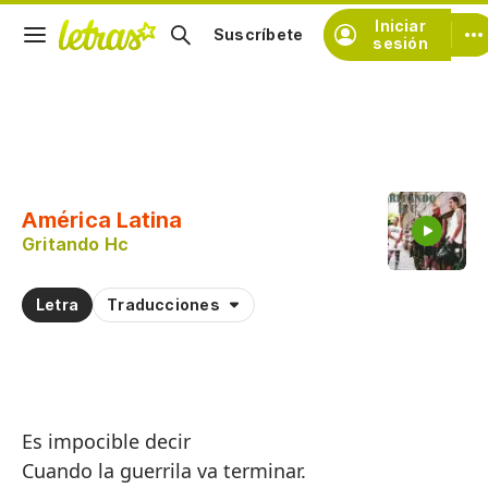
Iniciar
Suscríbete
sesión
Copiar fragmento
Copiar toda la letra
América Latina
Practicar la pronunciación de
Gritando Hc
Comentar sobre este fragmento
Letra
Traducciones
Es impocible decir
Cuando la guerrila va terminar.