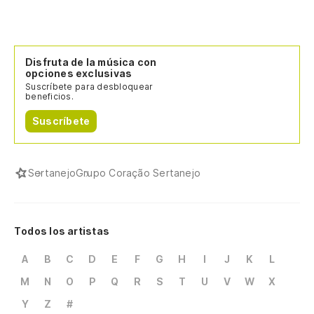
Disfruta de la música con
opciones exclusivas
Suscríbete para desbloquear
beneficios.
Suscríbete
Sertanejo
Grupo Coração Sertanejo
Todos los artistas
A
B
C
D
E
F
G
H
I
J
K
L
M
N
O
P
Q
R
S
T
U
V
W
X
Y
Z
#