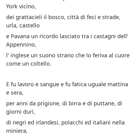
ca
York vicino,
dei grattacieli il bosco, città di feci e strade,
y 
urla, castello
vi
e Pavana un ricordo lasciato tra i castagni dell'
e 
Appennino,
ca
l' inglese un suono strano che lo feriva al cuore
y 
come un coltello.
ha
e 
E fu lavoro e sangue e fu fatica uguale mattina
Ha
e sera,
y 
per anni da prigione, di birra e di puttane, di
mi
giorni duri,
e 
di negri ed irlandesi, polacchi ed italiani nella
mi
miniera,