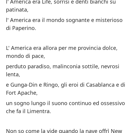
l' America era Life, sorrisi e denti bianchi su
e 
patinata,
so
l' America era il mondo sognante e misterioso
di Paperino.
pa
de
L' America era allora per me provincia dolce,
pa
mondo di pace,
fu
perduto paradiso, malinconia sottile, nevrosi
Y 
lenta,
fa
e Gunga-Din e Ringo, gli eroi di Casablanca e di
E 
Fort Apache,
fa
un sogno lungo il suono continuo ed ossessivo
che fa il Limentra.
Pe
po
Ma
Non so come la vide quando la nave offrì New