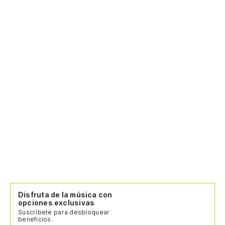
po
e 
fuc
Cu
er
Qu
ve
de
si
sp
af
Disfruta de la música con
opciones exclusivas
y 
Suscríbete para desbloquear
er
beneficios.