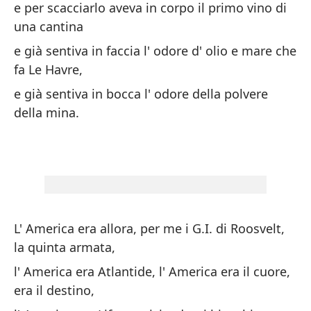
e per scacciarlo aveva in corpo il primo vino di
Ll
una cantina
ex
e già sentiva in faccia l' odore d' olio e mare che
Co
fa Le Havre,
ap
e già sentiva in bocca l' odore della polvere
un
della mina.
un
pi
Pe
si
L' America era allora, per me i G.I. di Roosvelt,
Ma
la quinta armata,
ru
l' America era Atlantide, l' America era il cuore,
y 
era il destino,
so