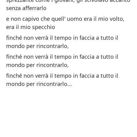
l'
senza afferrarlo
e non capivo che quell' uomo era il mio volto,
Am
era il mio specchio
Pa
finché non verrà il tempo in faccia a tutto il
l'
mondo per rincontrarlo,
Pa
finché non verrà il tempo in faccia a tutto il
mondo per rincontrarlo,
Am
finché non verrà il tempo in faccia a tutto il
mu
mondo per rincontrarlo...
L'
di
pa
le
pe