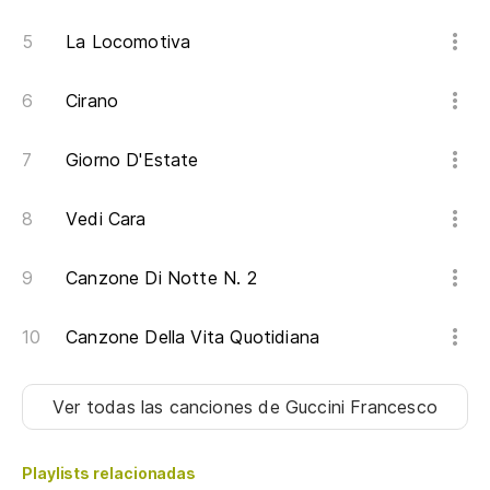
E 
La Locomotiva
po
Cirano
de
pe
Giorno D'Estate
du
Vedi Cara
de
mi
Canzone Di Notte N. 2
di
Canzone Della Vita Quotidiana
su
Te
Ver todas las canciones
de Guccini Francesco
su
Mi
Playlists relacionadas