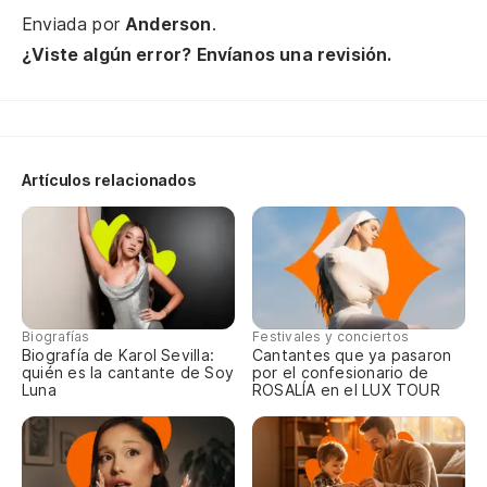
y 
Enviada por
Anderson
.
y 
¿Viste algún error? Envíanos una revisión.
e 
Ap
un
Artículos relacionados
qu
un
il
No
Biografías
Festivales y conciertos
Biografía de Karol Sevilla:
Cantantes que ya pasaron
Nu
quién es la cantante de Soy
por el confesionario de
Luna
ROSALÍA en el LUX TOUR
No
vi
de