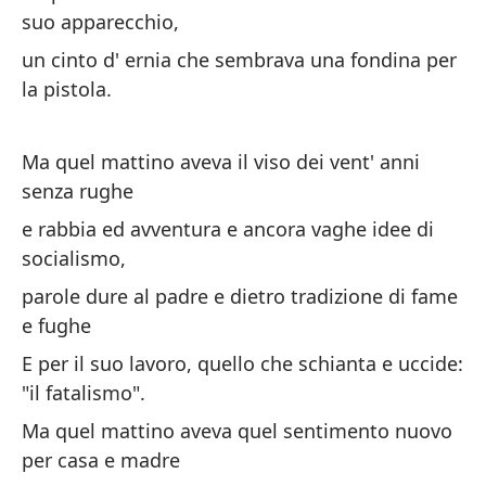
No
suo apparecchio,
en
un cinto d' ernia che sembrava una fondina per
es
la pistola.
in
sf
Ma quel mattino aveva il viso dei vent' anni
senza rughe
Cu
e rabbia ed avventura e ancora vaghe idee di
er
socialismo,
Qu
parole dure al padre e dietro tradizione di fame
gi
e fughe
E per il suo lavoro, quello che schianta e uccide:
o 
"il fatalismo".
en
Ma quel mattino aveva quel sentimento nuovo
o 
sc
per casa e madre