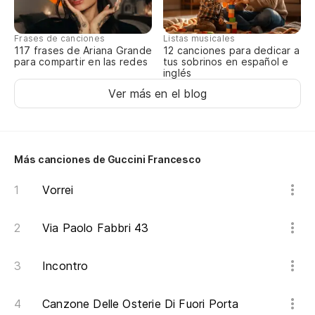
ca
dei
Frases de canciones
Listas musicales
117 frases de Ariana Grande
12 canciones para dedicar a
ca
para compartir en las redes
tus sobrinos en español e
inglés
y 
Ver más en el blog
de
e 
Ap
Más canciones de Guccini Francesco
el
Vorrei
co
l'
Via Paolo Fabbri 43
un
Incontro
Y 
Canzone Delle Osterie Di Fuori Porta
ma