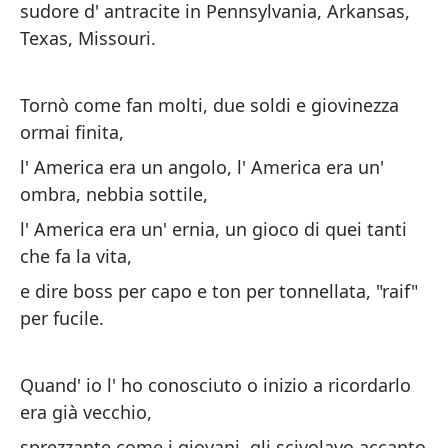
sudore d' antracite in Pennsylvania, Arkansas,
Texas, Missouri.
Tornò come fan molti, due soldi e giovinezza
ormai finita,
Am
Ro
l' America era un angolo, l' America era un'
ombra, nebbia sottile,
L'
qu
l' America era un' ernia, un gioco di quei tanti
che fa la vita,
Am
e dire boss per capo e ton per tonnellata, "raif"
er
per fucile.
l'
de
Quand' io l' ho conosciuto o inizio a ricordarlo
Am
era già vecchio,
pa
sprezzante come i giovani, gli scivolavo accanto