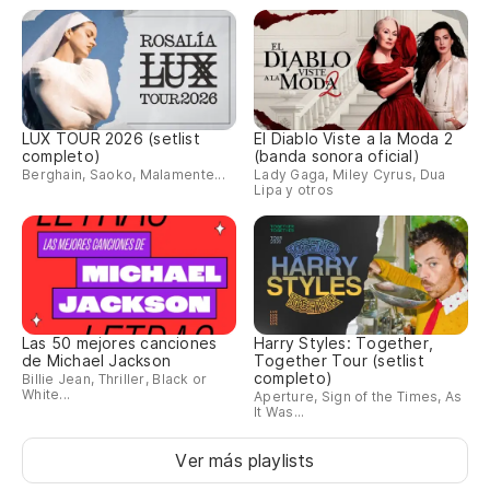
Re
ju
To
fin
LUX TOUR 2026 (setlist
El Diablo Viste a la Moda 2
completo)
(banda sonora oficial)
Berghain, Saoko, Malamente...
Lady Gaga, Miley Cyrus, Dua
Am
Lipa y otros
so
l'
ne
Am
Las 50 mejores canciones
Harry Styles: Together,
ta
de Michael Jackson
Together Tour (setlist
completo)
Billie Jean, Thriller, Black or
l'
White...
Aperture, Sign of the Times, As
It Was...
la 
Ver más playlists
y 