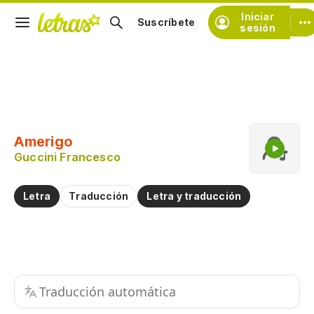
Iniciar
Suscríbete
sesión
Copiar fragmento
Copiar toda la letra
Amerigo
Practicar la pronunciación de
Guccini Francesco
Comentar sobre este fragmento
Letra
Traducción
Letra y traducción
Traducción automática