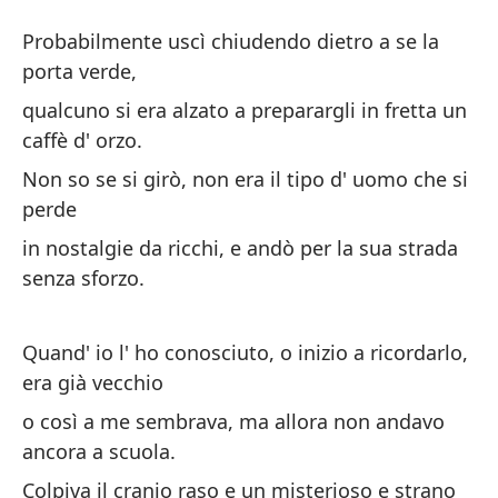
A
Probabilmente uscì chiudendo dietro a se la
A
porta verde,
qualcuno si era alzato a preparargli in fretta un
Pr
caffè d' orzo.
pu
Non so se si girò, non era il tipo d' uomo che si
Pr
perde
ve
in nostalgie da ricchi, e andò per la sua strada
senza sforzo.
al
rá
qu
Quand' io l' ho conosciuto, o inizio a ricordarlo,
d'
era già vecchio
o così a me sembrava, ma allora non andavo
No
ancora a scuola.
ho
Colpiva il cranio raso e un misterioso e strano