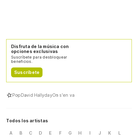
Disfruta de la música con
opciones exclusivas
Suscríbete para desbloquear
beneficios.
Suscríbete
Pop
David Hallyday
On s'en va
Todos los artistas
A
B
C
D
E
F
G
H
I
J
K
L