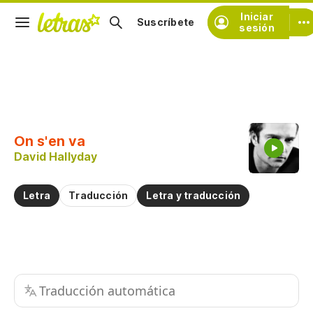
Iniciar
Suscríbete
sesión
Copiar fragmento
Copiar toda la letra
On s'en va
Practicar la pronunciación de
David Hallyday
Comentar sobre este fragmento
Letra
Traducción
Letra y traducción
Traducción automática