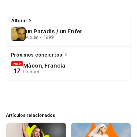
En
Es
Álbum
De
un Paradis / un Enfer
En
Álbum • 1999
Próximos conciertos
{E
NOV
Mâcon, Francia
17
Le Spot
Ev
Es
Cu
Ya
Artículos relacionados
Ir
No