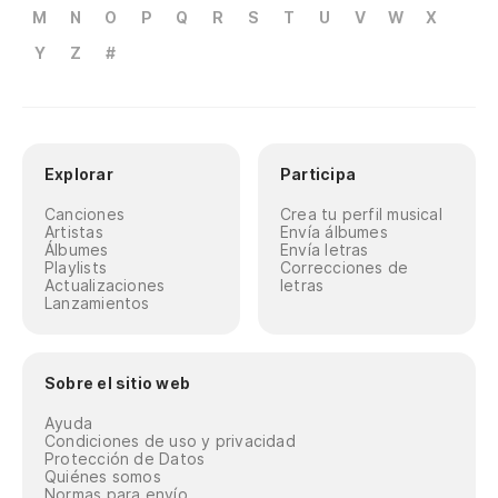
M
N
O
P
Q
R
S
T
U
V
W
X
Y
Z
#
Explorar
Participa
Canciones
Crea tu perfil musical
Artistas
Envía álbumes
Álbumes
Envía letras
Playlists
Correcciones de
Actualizaciones
letras
Lanzamientos
Sobre el sitio web
Ayuda
Condiciones de uso y privacidad
Protección de Datos
Quiénes somos
Normas para envío