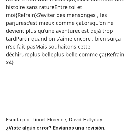
{E
histoire sans ratureEntre toi et
No
moi{Refrain}S'eviter des mensonges , les
parjuresc'est mieux comme çaLorsqu'on ne
Ca
devient plus qu'une aventurec'est déjà trop
No
tardPartir quand on s'aime encore , bien surça
El
n'se fait pasMais souhaitons cette
déchirureplus belleplus belle comme ça{Refrain
x4}
No
Es
En
Escrita por: Lionel Florence, David Hallyday.
¿A
¿Viste algún error? Envíanos una revisión.