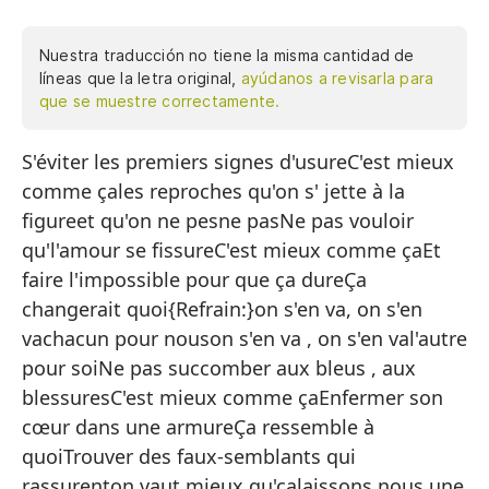
Nuestra traducción no tiene la misma cantidad de
líneas que la letra original,
ayúdanos a revisarla para
que se muestre correctamente.
S'éviter les premiers signes d'usureC'est mieux
Ev
comme çales reproches qu'on s' jette à la
Es
figureet qu'on ne pesne pasNe pas vouloir
Lo
qu'l'amour se fissureC'est mieux comme çaEt
Y 
faire l'impossible pour que ça dureÇa
changerait quoi{Refrain:}on s'en va, on s'en
No
vachacun pour nouson s'en va , on s'en val'autre
Es
pour soiNe pas succomber aux bleus , aux
Y 
blessuresC'est mieux comme çaEnfermer son
cœur dans une armureÇa ressemble à
¿Q
quoiTrouver des faux-semblants qui
rassurenton vaut mieux qu'çalaissons nous une